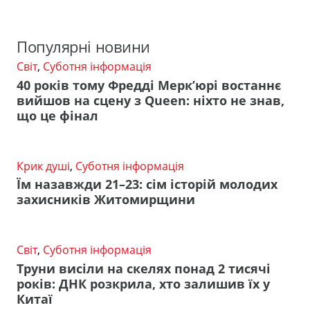
Популярні новини
Світ
,
Суботня інформація
40 років тому Фредді Мерк’юрі востаннє
вийшов на сцену з Queen: ніхто не знав,
що це фінал
Крик душі
,
Суботня інформація
Їм назавжди 21–23: сім історій молодих
захисників Житомирщини
Світ
,
Суботня інформація
Труни висіли на скелях понад 2 тисячі
років: ДНК розкрила, хто залишив їх у
Китаї