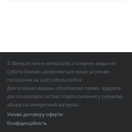
© Використання матеріалів з інтернет-видання
Субота Онлайн дозволяється лише за умови
посилання на сайт subota.online
Для інтернет-видань обов’язкове пряме, відкрите
для пошукових систем гіперпосилання у першому
абзаці на конкретний матеріал.
Умови договору оферти
Конфіденційність