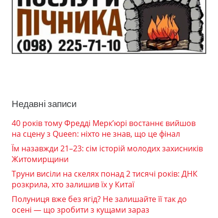
Недавні записи
40 років тому Фредді Мерк’юрі востаннє вийшов
на сцену з Queen: ніхто не знав, що це фінал
Їм назавжди 21–23: сім історій молодих захисників
Житомирщини
Труни висіли на скелях понад 2 тисячі років: ДНК
розкрила, хто залишив їх у Китаї
Полуниця вже без ягід? Не залишайте її так до
осені — що зробити з кущами зараз