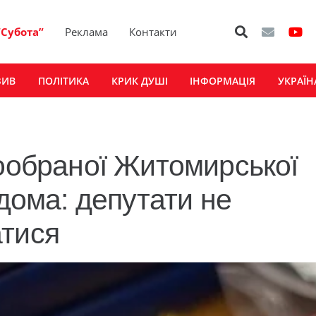
“Субота”
Реклама
Контакти
ЗИВ
ПОЛІТИКА
КРИК ДУШІ
ІНФОРМАЦІЯ
УКРАЇН
вообраної Житомирської
ідома: депутати не
атися