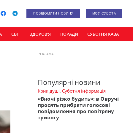
ПОВІДОМИТИ НОВИНУ
МОЯ СУБОТА
А
СВІТ
ЗДОРОВ’Я
ПОРАДИ
СУБОТНЯ КАВА
РЕКЛАМА
Популярні новини
Крик душі
,
Суботня інформація
«Вночі різко будить»: в Овручі
просять прибрати голосові
повідомлення про повітряну
тривогу