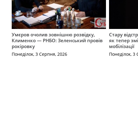
Умєров очолив зовнішню розвідку,
Стару відст
Клименко — РНБО: Зеленський провів
як тепер зм
рокіровку
мобілізації
Понеділок, 3 Серпня, 2026
Понеділок, 3 