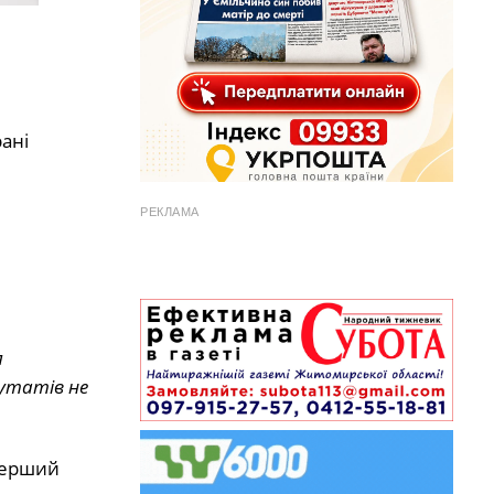
ані
РЕКЛАМА
я
путатів не
ерший