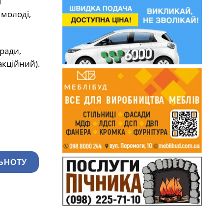
н
 молоді,
 ради,
акційний).
ЬНОТУ