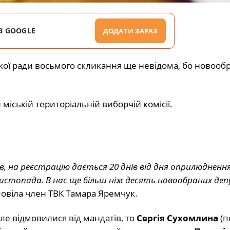
В GOOGLE
ДОДАТИ ЗАРАЗ
кої ради восьмого скликання ще невідома, бо новообр
іській територіальній виборчій комісії.
ів, на реєстрацію дається 20 днів від дня оприлюдненн
 листопада. В нас ще більш ніж десять новообраних де
зповіла член ТВК Тамара Яремчук.
але відмовилися від мандатів, то
Сергія Сухомлина
(п