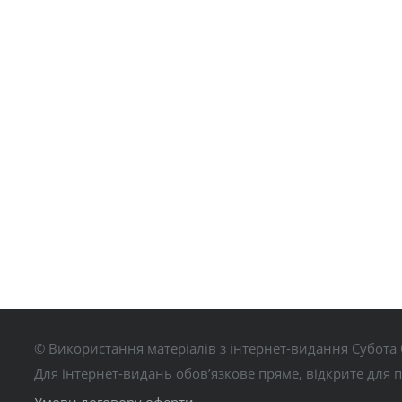
© Використання матеріалів з інтернет-видання Субота 
Для інтернет-видань обов’язкове пряме, відкрите для 
Умови договору оферти