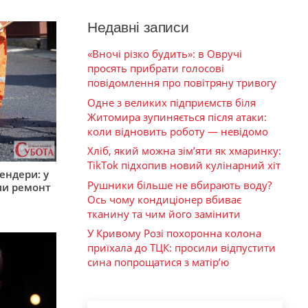
Недавні записи
«Вночі різко будить»: в Овручі
просять прибрати голосові
повідомлення про повітряну тривогу
Одне з великих підприємств біля
Житомира зупиняється після атаки:
коли відновить роботу — невідомо
Хліб, який можна зім’яти як хмаринку:
TikTok підхопив новий кулінарний хіт
ендери: у
Рушники більше не вбирають воду?
ли ремонт
Ось чому кондиціонер вбиває
тканину та чим його замінити
У Кривому Розі похоронна колона
приїхала до ТЦК: просили відпустити
сина попрощатися з матір’ю