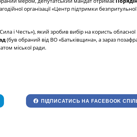
еобраний мером, депутатський мандат отримає
Поряді
лагодійної організації «Центр підтримки безпритульної
«Сила і Честь»), який зробив вибір на користь обласної
ад
(був обраний від ВО «Батьківщина», а зараз позафр
атом міської ради.
ПІДПИСАТИСЬ НА FACEBOOK СПІЛ