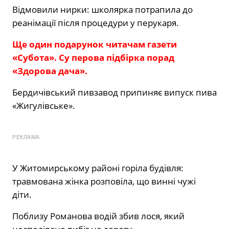
Відмовили нирки: школярка потрапила до
реанімації після процедури у перукаря.
Ще один подарунок читачам газети
«Субота». Су перова підбірка порад
«Здорова дача».
Бердичівський пивзавод припиняє випуск пива
«Жигулівське».
РЕКЛАМА
У Житомирському районі горіла будівля:
травмована жінка розповіла, що винні чужі
діти.
Поблизу Романова водій збив лося, який