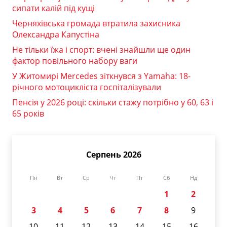
сипати калій під кущі
Черняхівська громада втратила захисника
Олександра Капустіна
Не тільки їжа і спорт: вчені знайшли ще один
фактор повільного набору ваги
У Житомирі Mercedes зіткнувся з Yamaha: 18-
річного мотоцикліста госпіталізували
Пенсія у 2026 році: скільки стажу потрібно у 60, 63 і
65 років
Серпень 2026
Пн
Вт
Ср
Чт
Пт
Сб
Нд
1
2
3
4
5
6
7
8
9
10
11
12
13
14
15
16