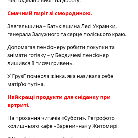
несподівано вибіг на дорогу.
Смачний пиріг зі смородиною.
Звягельщина – Батьківщина Лесі Українки,
генерала Залужного та серце поліського краю.
Допомагав пенсіонеру робити покупки та
знімати готівку – у Бердичеві пенсіонер
лишився 8 тисяч гривень.
У Грузії померла жінка, яка називала себе
матір’ю путіна.
Найкращі продукти для сніданку при
артриті.
На прохання читачів «Суботи». Ретрофото
колишнього кафе «Варенична» у Житомирі.