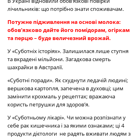
В Україні відновили обов’язкові повірки
лічильників: що потрібно знати споживачам.
Потужне підживлення на основі молока:
обов’язково дайте його помідорам, огіркам
та перцю – буде величезний врожай.
У «Суботніх історіях». Залишилася лише ступня
та вкрадені мільйони. Загадкова смерть
шахрайки в Австралії.
«Суботні поради». Як схуднути ледачій людині;
вершкова картопля, запечена в духовці; цим
замінити крохмаль у рецептах; вражаюча
користь петрушки для здоров’я.
У «Суботньому лікарі». Чи можна розпізнати у
себе рак кишечника і за якими ознаками; ці 4
продукти дієтологи не радять вживати людям з