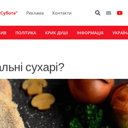
“Субота”
Реклама
Контакти
ЗИВ
ПОЛІТИКА
КРИК ДУШІ
ІНФОРМАЦІЯ
УКРАЇН
льні сухарі?