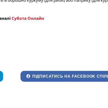
е в борошно куркуму (для риби) або паприку (для кур
аналі
Субота Онлайн
ПІДПИСАТИСЬ НА FACEBOOK СПІЛ