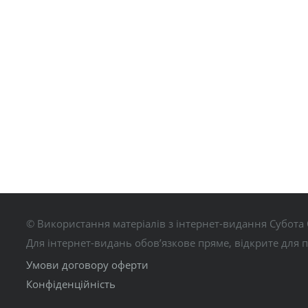
© Використання матеріалів з інтернет-видання Субота 
Для інтернет-видань обов’язкове пряме, відкрите для 
Умови договору оферти
Конфіденційність