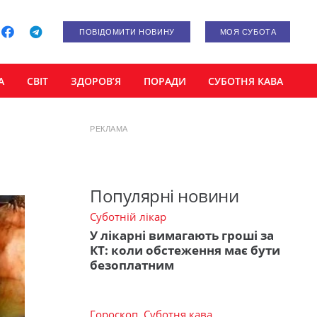
ПОВІДОМИТИ НОВИНУ
МОЯ СУБОТА
А
СВІТ
ЗДОРОВ’Я
ПОРАДИ
СУБОТНЯ КАВА
РЕКЛАМА
Популярні новини
Суботній лікар
У лікарні вимагають гроші за
КТ: коли обстеження має бути
безоплатним
Гороскоп
,
Суботня кава