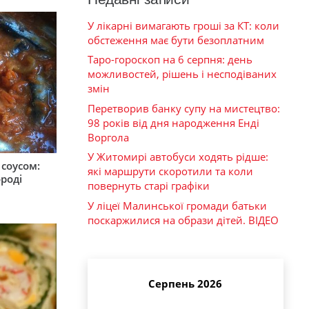
У лікарні вимагають гроші за КТ: коли
обстеження має бути безоплатним
Таро-гороскоп на 6 серпня: день
можливостей, рішень і несподіваних
змін
Перетворив банку супу на мистецтво:
98 років від дня народження Енді
Воргола
У Житомирі автобуси ходять рідше:
соусом:
які маршрути скоротили та коли
ороді
повернуть старі графіки
У ліцеї Малинської громади батьки
поскаржилися на образи дітей. ВІДЕО
Серпень 2026