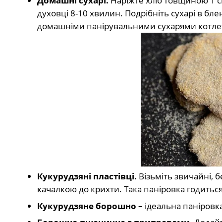
Домашні сухарі.
Наріжте хліб товщиною 1 см,
духовці 8-10 хвилин. Подрібніть сухарі в блен
домашніми панірувальними сухарями котлети
Кукурудзяні пластівці.
Візьміть звичайні, б
качалкою до крихти. Така паніровка годиться
Кукурудзяне борошно –
ідеальна паніровка