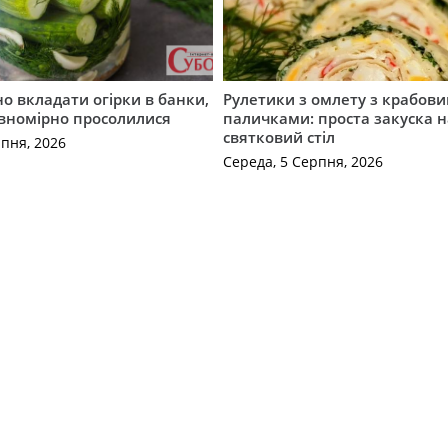
о вкладати огірки в банки,
Рулетики з омлету з крабов
івномірно просолилися
паличками: проста закуска н
святковий стіл
рпня, 2026
Середа, 5 Серпня, 2026