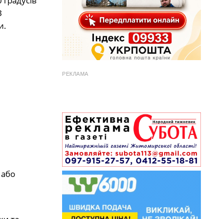
0 градусів
З
и.
РЕКЛАМА
 або