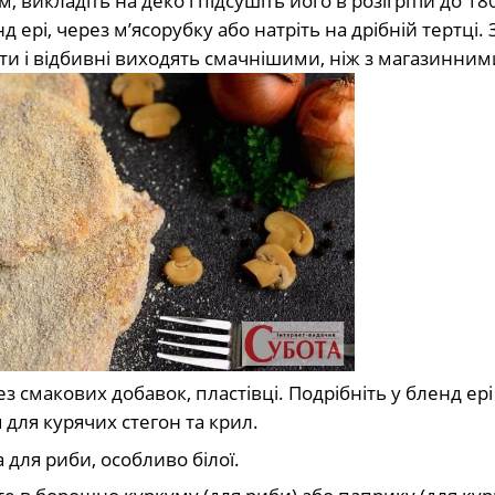
 викладіть на деко і підсушіть його в розігрітій до 18
д ері, через м’ясорубку або натріть на дрібній тертці. 
 і відбивні виходять смачнішими, ніж з магазинним
ез смакових добавок, пластівці. Подрібніть у бленд ері
 для курячих стегон та крил.
 для риби, особливо білої.