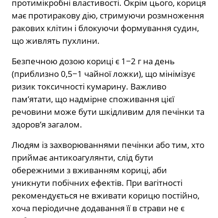
протимікробні властивості. Окрім цього, кориця
має протиракову дію, стримуючи розмноження
ракових клітин і блокуючи формування судин,
що живлять пухлини.
Безпечною дозою кориці є 1−2 г на день
(приблизно 0,5−1 чайної ложки), що мінімізує
ризик токсичності кумарину. Важливо
пам’ятати, що надмірне споживання цієї
речовини може бути шкідливим для печінки та
здоров’я загалом.
Людям із захворюваннями печінки або тим, хто
приймає антикоагулянти, слід бути
обережними з вживанням кориці, аби
уникнути побічних ефектів. При вагітності
рекомендується не вживати корицю постійно,
хоча періодичне додавання її в страви не є