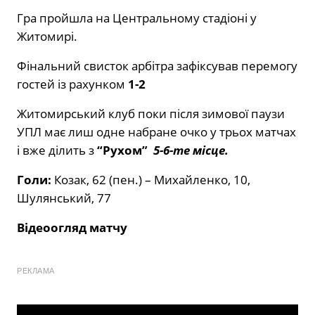
Гра пройшла на Центральному стадіоні у
Житомирі.
Фінальний свисток арбітра зафіксував перемогу
гостей із рахунком
1-2
Житомирський клуб поки після зимової паузи
УПЛ має лиш одне набране очко у трьох матчах
і вже ділить з
“Рухом”
5-6-те місце.
Голи:
Козак, 62 (пен.) – Михайленко, 10,
Шулянський, 77
Відеоогляд матчу
РЕКЛАМА