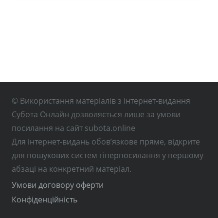
© Використання матеріалів з інтернет-видання
Субота Онлайн дозволяється лише за умови
посилання на сайт subota.online
Для інтернет-видань обов’язкове пряме, відкрите
для пошукових систем гіперпосилання у першому
абзаці на конкретний матеріал.
Умови договору оферти
Конфіденційність