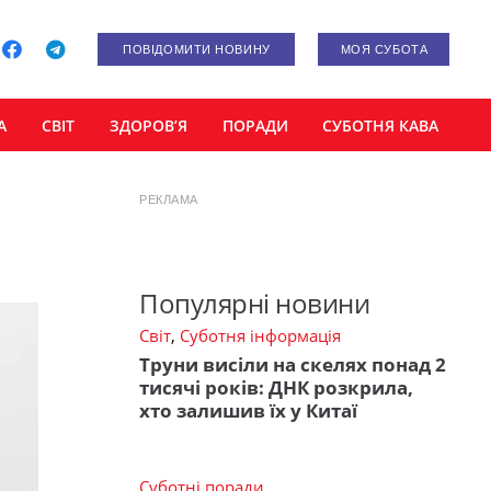
ПОВІДОМИТИ НОВИНУ
МОЯ СУБОТА
А
СВІТ
ЗДОРОВ’Я
ПОРАДИ
СУБОТНЯ КАВА
РЕКЛАМА
Популярні новини
Світ
,
Суботня інформація
Труни висіли на скелях понад 2
тисячі років: ДНК розкрила,
хто залишив їх у Китаї
Суботні поради