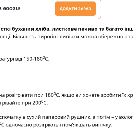
В GOOGLE
ДОДАТИ ЗАРАЗ
русткі буханки хліба, листкове печиво та багато ін
овці. Більшість пирогів і випічки можна обережно роз
0
турі від 150-180
С.
0
а розігрівати при 180
С, якщо ви хочете зробити їх х
0
агрівайте при 200
С.
її спочатку в сухий паперовий рушник, а потім – у воло
0
С одночасно розігріють і пом’якшать випічку.