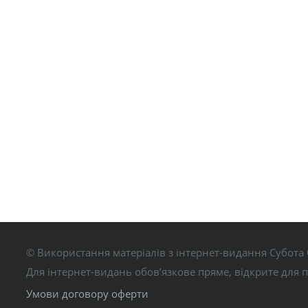
© Використання матеріалів з інтернет-видання Субота 
Для інтернет-видань обов’язкове пряме, відкрите для 
Умови договору оферти