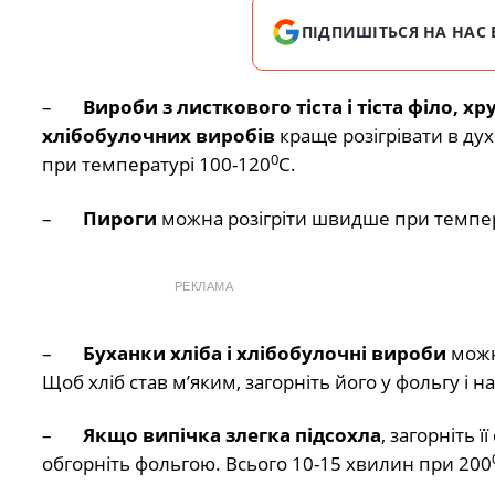
ПІДПИШІТЬСЯ НА НАС 
–
Вироби з листкового тіста і тіста філо, х
хлібобулочних виробів
краще розігрівати в дух
0
при температурі 100-120
С.
–
Пироги
можна розігріти швидше при темпера
РЕКЛАМА
–
Буханки хліба і хлібобулочні вироби
можн
Щоб хліб став м’яким, загорніть його у фольгу і н
–
Якщо випічка злегка підсохла
, загорніть 
обгорніть фольгою. Всього 10-15 хвилин при 200