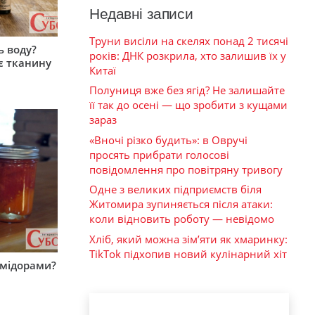
Недавні записи
Труни висіли на скелях понад 2 тисячі
ь воду?
років: ДНК розкрила, хто залишив їх у
є тканину
Китаї
Полуниця вже без ягід? Не залишайте
її так до осені — що зробити з кущами
зараз
«Вночі різко будить»: в Овручі
просять прибрати голосові
повідомлення про повітряну тривогу
Одне з великих підприємств біля
Житомира зупиняється після атаки:
коли відновить роботу — невідомо
Хліб, який можна зім’яти як хмаринку:
TikTok підхопив новий кулінарний хіт
омідорами?