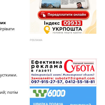
ших
ігрівати
РЕКЛАМА
русткими.
гий; потім