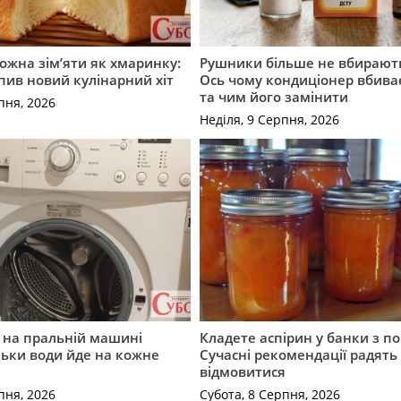
можна зім’яти як хмаринку:
Рушники більше не вбирают
опив новий кулінарний хіт
Ось чому кондиціонер вбива
та чим його замінити
пня, 2026
Неділя, 9 Серпня, 2026
 на пральній машині
Кладете аспірин у банки з п
льки води йде на кожне
Сучасні рекомендації радять
відмовитися
пня, 2026
Субота, 8 Серпня, 2026