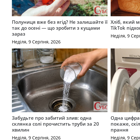
Полуниця вже без ягід? Не залишайте її
Хліб, який 
так до осені — що зробити з кущами
TikTok підх
зараз
Неділя, 9 Сер
Неділя, 9 Серпня, 2026
Забудьте про забитий злив: одна
Одна цифра
склянка солі прочистить труби за 20
покаже, скі
хвилин
прання
Неділя, 9 Серпня, 2026
Неділя, 9 Сер