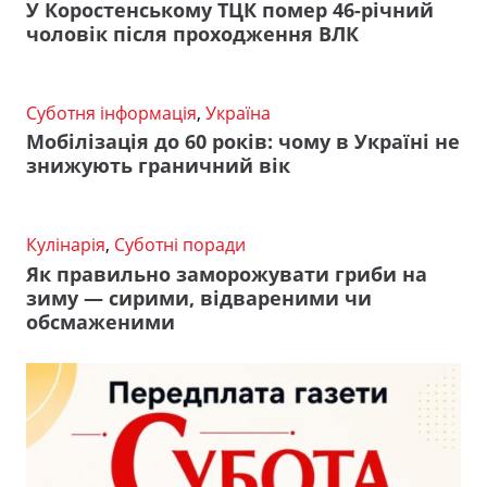
У Коростенському ТЦК помер 46-річний
чоловік після проходження ВЛК
Суботня інформація
,
Україна
Мобілізація до 60 років: чому в Україні не
знижують граничний вік
Кулінарія
,
Суботні поради
Як правильно заморожувати гриби на
зиму — сирими, відвареними чи
обсмаженими