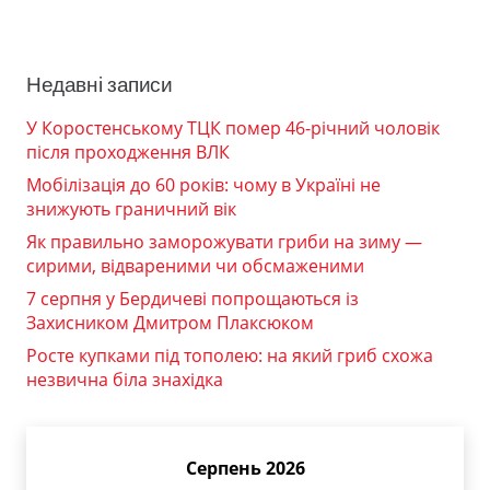
Недавні записи
У Коростенському ТЦК помер 46-річний чоловік
після проходження ВЛК
Мобілізація до 60 років: чому в Україні не
знижують граничний вік
Як правильно заморожувати гриби на зиму —
сирими, відвареними чи обсмаженими
7 серпня у Бердичеві попрощаються із
Захисником Дмитром Плаксюком
Росте купками під тополею: на який гриб схожа
незвична біла знахідка
Серпень 2026