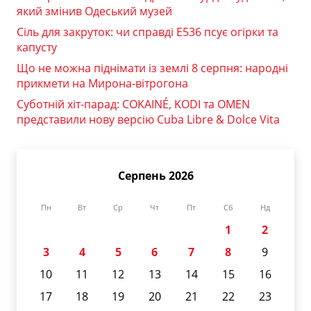
який змінив Одеський музей
Сіль для закруток: чи справді Е536 псує огірки та
капусту
Що не можна піднімати із землі 8 серпня: народні
прикмети на Мирона-вітрогона
Суботній хіт-парад: COKAINÉ, KODI та OMEN
представили нову версію Cuba Libre & Dolce Vita
Серпень 2026
Пн
Вт
Ср
Чт
Пт
Сб
Нд
1
2
3
4
5
6
7
8
9
10
11
12
13
14
15
16
17
18
19
20
21
22
23