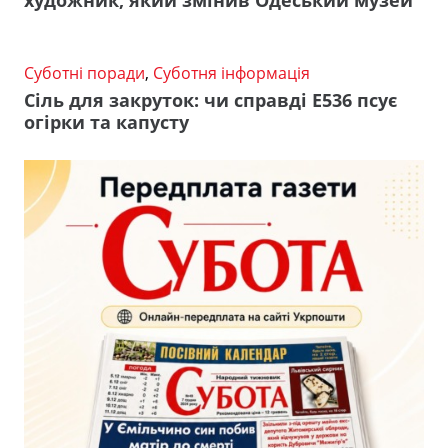
художник, який змінив Одеський музей
Суботні поради
,
Суботня інформація
Сіль для закруток: чи справді Е536 псує
огірки та капусту