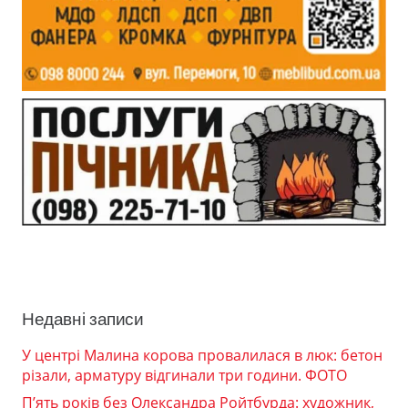
Недавні записи
У центрі Малина корова провалилася в люк: бетон
різали, арматуру відгинали три години. ФОТО
П’ять років без Олександра Ройтбурда: художник,