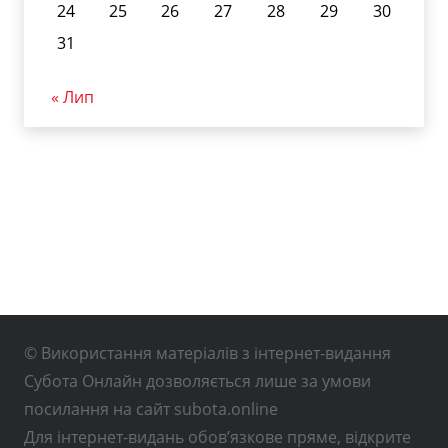
24
25
26
27
28
29
30
31
« Лип
© Використання матеріалів з інтернет-видання
Субота Онлайн дозволяється лише за умови
посилання на сайт subota.online
Для інтернет-видань обов’язкове пряме, відкрите