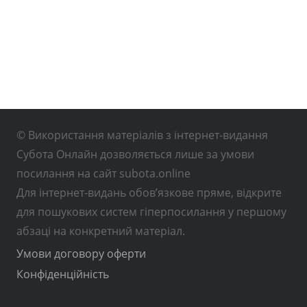
© Використання матеріалів з інтернет-видання
Субота Онлайн дозволяється лише за умови
посилання на сайт subota.online
Для інтернет-видань обов’язкове пряме, відкрите
для пошукових систем гіперпосилання у першому
абзаці на конкретний матеріал.
Умови договору оферти
Конфіденційність