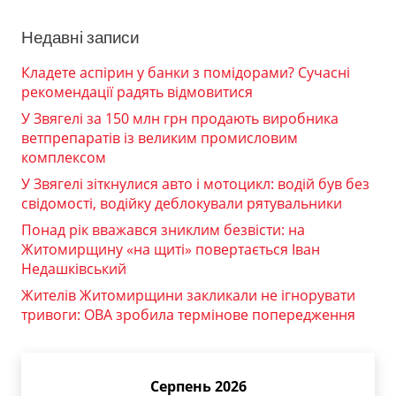
Недавні записи
Кладете аспірин у банки з помідорами? Сучасні
рекомендації радять відмовитися
У Звягелі за 150 млн грн продають виробника
ветпрепаратів із великим промисловим
комплексом
У Звягелі зіткнулися авто і мотоцикл: водій був без
свідомості, водійку деблокували рятувальники
Понад рік вважався зниклим безвісти: на
Житомирщину «на щиті» повертається Іван
Недашківський
Жителів Житомирщини закликали не ігнорувати
тривоги: ОВА зробила термінове попередження
Серпень 2026