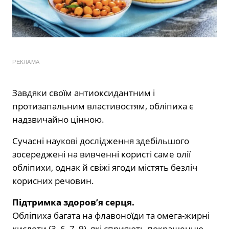
РЕКЛАМА
Завдяки своїм антиоксидантним і
протизапальним властивостям, обліпиха є
надзвичайно цінною.
Сучасні наукові дослідження здебільшого
зосереджені на вивченні користі саме олії
обліпихи, однак й свіжі ягоди містять безліч
корисних речовин.
Підтримка здоров’я серця.
Обліпиха багата на флавоноїди та омега-жирні
кислоти (3, 6, 7, 9), які сприяють покращенню