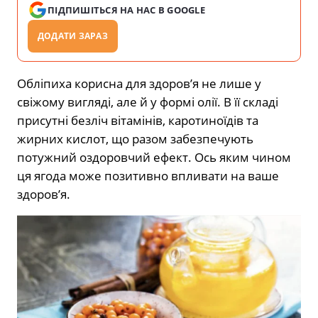
ПІДПИШІТЬСЯ НА НАС В GOOGLE
ДОДАТИ ЗАРАЗ
Обліпиха корисна для здоров’я не лише у
свіжому вигляді, але й у формі олії. В її складі
присутні безліч вітамінів, каротиноїдів та
жирних кислот, що разом забезпечують
потужний оздоровчий ефект. Ось яким чином
ця ягода може позитивно впливати на ваше
здоров’я.