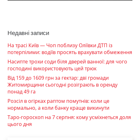
Недавні записи
На трасі Київ — Чоп поблизу Оліївки ДТП із
потерпілими: водіїв просять врахувати обмеження
Насипте трохи соди біля дверей ванної: для чого
господині використовують цей трюк
Від 159 до 1609 грн за гектар: дві громади
Житомирщини сьогодні розіграють в оренду
понад 49 га
Розсіл в огірках раптом помутнів: коли це
нормально, а коли банку краще викинути
Таро-гороскоп на 7 серпня: кому усміхнеться доля
цього дня