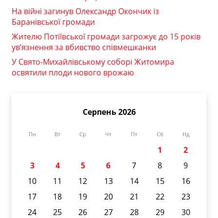
На війні загинув Олександр Окончик із
Баранівської громади
Жителю Потіївської громади загрожує до 15 років
ув’язнення за вбивство співмешканки
У Свято-Михайлівському соборі Житомира
освятили плоди нового врожаю
Серпень 2026
Пн
Вт
Ср
Чт
Пт
Сб
Нд
1
2
3
4
5
6
7
8
9
10
11
12
13
14
15
16
17
18
19
20
21
22
23
24
25
26
27
28
29
30