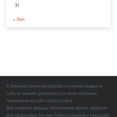
31
« Лип
© Використання матеріалів з інтернет-видання
Субота Онлайн дозволяється лише за умови
посилання на сайт subota.online
Для інтернет-видань обов’язкове пряме, відкрите
для пошукових систем гіперпосилання у першому