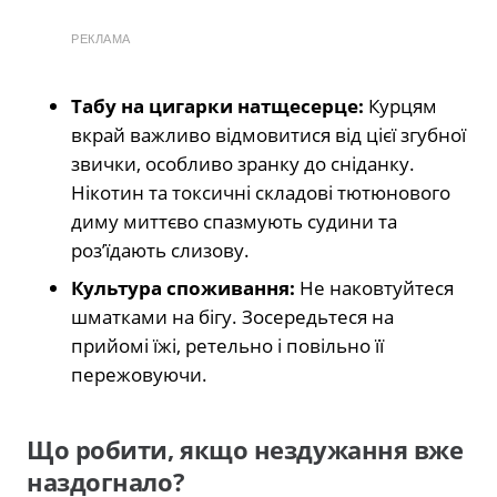
РЕКЛАМА
Табу на цигарки натщесерце:
Курцям
вкрай важливо відмовитися від цієї згубної
звички, особливо зранку до сніданку.
Нікотин та токсичні складові тютюнового
диму миттєво спазмують судини та
роз’їдають слизову.
Культура споживання:
Не наковтуйтеся
шматками на бігу. Зосередьтеся на
прийомі їжі, ретельно і повільно її
пережовуючи.
Що робити, якщо нездужання вже
наздогнало?