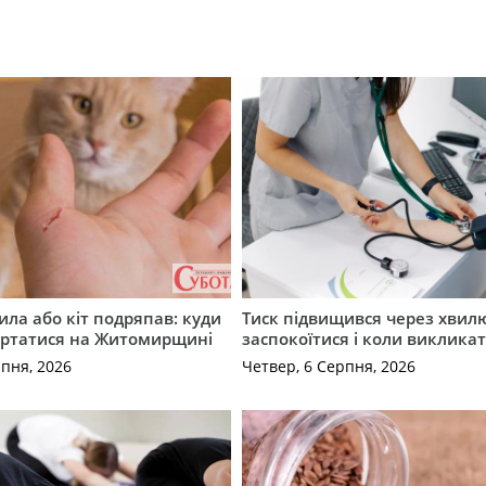
ила або кіт подряпав: куди
Тиск підвищився через хвил
ертатися на Житомирщині
заспокоїтися і коли виклика
рпня, 2026
Четвер, 6 Серпня, 2026