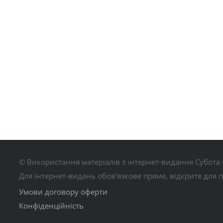
© Використання матеріалів з інтернет-видання Субота 
Для інтернет-видань обов’язкове пряме, відкрите для 
Умови договору оферти
Конфіденційність