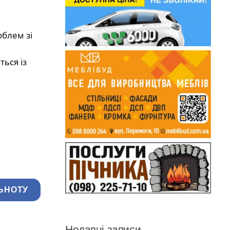
блем зі
ься із
ЬНОТУ
Недавні записи