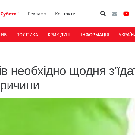
“Субота”
Реклама
Контакти
ЗИВ
ПОЛІТИКА
КРИК ДУШІ
ІНФОРМАЦІЯ
УКРАЇН
в необхідно щодня з’їда
причини