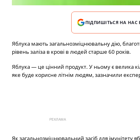
ПІДПИШІТЬСЯ НА НАС 
Яблука мають загальнозміцнювальну дію, благо
рівень заліза в крові в людей старше 60 років.
Яблука — це цінний продукт. У ньому є велика кіль
яке буде корисне літнім людям, зазначили експе
РЕКЛАМА
Як загальнозміцнювальний засіб для імунітету яб