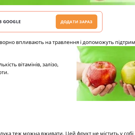
В GOOGLE
ДОДАТИ ЗАРАЗ
творно впливають на травлення і допоможуть підтри
кість вітамінів, залізо,
рти.
лука теж можна вживати. Цей фрукт не містить у собі