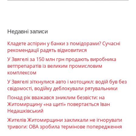
Недавні записи
Кладете аспірин у банки з помідорами? Сучасні
рекомендації радять відмовитися
У Звягелі за 150 млн грн продають виробника
ветпрепаратів із великим промисловим
комплексом
У Звягелі зіткнулися авто і мотоцикл: водій був без
свідомості, водійку деблокували рятувальники
Понад рік вважався зниклим безвісти: на
Житомирщину «на щиті» повертається Іван
Недашківський
Жителів Житомирщини закликали не ігнорувати
тривоги: ОВА зробила термінове попередження