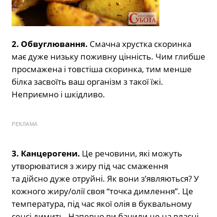
2. Обвуглювання.
Смачна хрустка скоринка
має дуже низьку поживну цінність. Чим глибше
просмажена і товстіша скоринка, тим менше
білка засвоїть ваш організм з такої їжі.
Неприємно і шкідливо.
РЕКЛАМА
3. Канцерогени.
Це речовини, які можуть
утворюватися з жиру під час смаження
та дійсно дуже отруйні. Як вони з’являються? У
кожного жиру/олії своя “точка димлення”. Це
температура, під час якої олія в буквальному
сенсі димить. Напевно ви бачили це на власні