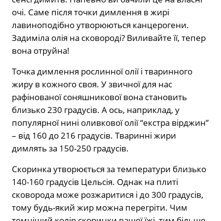
очі. Саме після точки димлення в жирі
лавиноподібно утворюються канцерогени.
Задиміла олія на сковороді? Виливайте її, тепер
вона отруйна!
Точка димлення рослинної олії і тваринного
жиру в кожного своя. У звичної для нас
рафінованої соняшникової вона становить
близько 230 градусів. А ось, наприклад, у
популярної нині оливкової олії “екстра вірджин”
– від 160 до 216 градусів. Тваринні жири
димлять за 150-250 градусів.⁣⁣
Скоринка утворюється за температури близько
140-160 градусів Цельсія. Однак на плиті
сковорода може розжаритися і до 300 градусів,
тому будь-який жир можна перегріти. Чим
темніший колір скоринки вашої їжі, тим більше