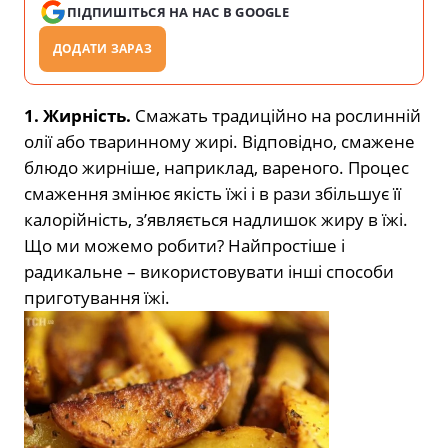
ПІДПИШІТЬСЯ НА НАС В GOOGLE
ДОДАТИ ЗАРАЗ
1. Жирність.
Смажать традиційно на рослинній
олії або тваринному жирі. Відповідно, смажене
блюдо жирніше, наприклад, вареного. Процес
смаження змінює якість їжі і в рази збільшує її
калорійність, з’являється надлишок жиру в їжі.
Що ми можемо робити? Найпростіше і
радикальне – використовувати інші способи
приготування їжі.