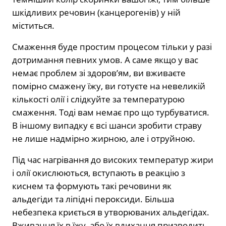
шкідливих речовин (канцерогенів) у ній
міститься.⁣⁣⁣⁣
Смаження буде простим процесом тільки у разі
дотримання певних умов. А саме⁣⁣ якщо у вас
немає проблем зі здоров’ям, ви вживаєте
помірно смажену їжу, ви готуєте на невеликій
кількості олії і слідкуйте за температурою
смаження. Тоді вам немає про що турбуватися.
В іншому випадку є всі шанси зробити страву
не лише надмірно жирною, але і отруйною.
Під час нагрівання до високих температур жири
і олії окислюються, вступають в реакцію з
киснем та формують такі речовини як
альдегіди та ліпідні пероксиди. Більша
небезпека криється в утворюваних альдегідах.
Вживання їх в їжу, або їх вдихання призводить