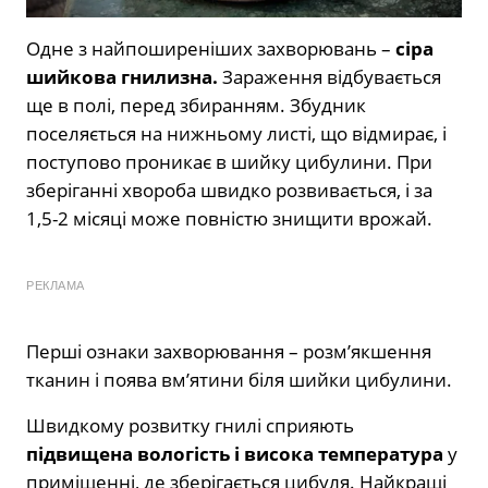
Одне з найпоширеніших захворювань –
сіра
шийкова гнилизна.
Зараження відбувається
ще в полі, перед збиранням. Збудник
поселяється на нижньому листі, що відмирає, і
поступово проникає в шийку цибулини. При
зберіганні хвороба швидко розвивається, і за
1,5-2 місяці може повністю знищити врожай.
РЕКЛАМА
Перші ознаки захворювання – розм’якшення
тканин і поява вм’ятини біля шийки цибулини.
Швидкому розвитку гнилі сприяють
підвищена вологість і висока температура
у
приміщенні, де зберігається цибуля. Найкращі