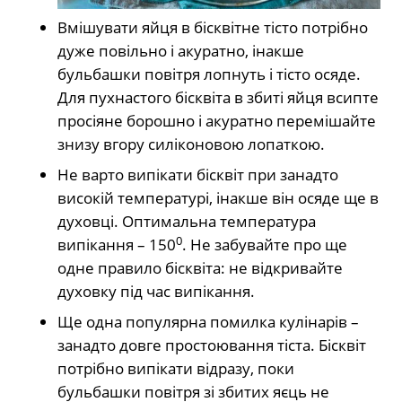
Вмішувати яйця в бісквітне тісто потрібно
дуже повільно і акуратно, інакше
бульбашки повітря лопнуть і тісто осяде.
Для пухнастого бісквіта в збиті яйця всипте
просіяне борошно і акуратно перемішайте
знизу вгору силіконовою лопаткою.
Не варто випікати бісквіт при занадто
високій температурі, інакше він осяде ще в
духовці. Оптимальна температура
0
випікання – 150
. Не забувайте про ще
одне правило бісквіта: не відкривайте
духовку під час випікання.
Ще одна популярна помилка кулінарів –
занадто довге простоювання тіста. Бісквіт
потрібно випікати відразу, поки
бульбашки повітря зі збитих яєць не