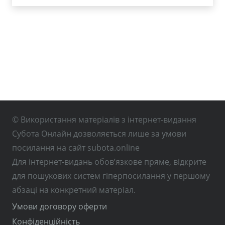
© Використання матеріалів з інтернет-видання
Субота Онлайн дозволяється лише за умови
посилання на сайт subota.online
Для інтернет-видань обов’язкове пряме, відкрите
для пошукових систем гіперпосилання у першому
абзаці на конкретний матеріал.
Умови договору оферти
Конфіденційність