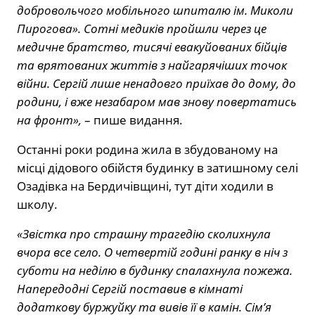
добровольчого мобільного шпиталю ім. Миколи
Пирогова». Сотні медиків пройшли через це
медичне братство, тисячі евакуйованих бійців
та врятованих життів з найгарячіших точок
війни. Сергій лише ненадовго приїхав до дому, до
родини, і вже незабаром мав знову повертатись
на фронт»,
– пише видання.
Останні роки родина жила в збудованому на
місці дідового обійстя будинку в затишному селі
Озадівка на Бердичівщині, тут діти ходили в
школу.
«Звістка про страшну трагедію сколихнула
вчора все село. О четвертій годині ранку в ніч з
суботи на неділю в будинку спалахнула пожежа.
Напередодні Сергій поставив в кімнаті
додаткову буржуйку та вивів її в камін. Сім’я