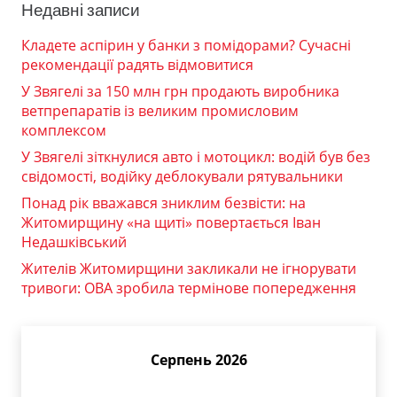
Недавні записи
Кладете аспірин у банки з помідорами? Сучасні
рекомендації радять відмовитися
У Звягелі за 150 млн грн продають виробника
ветпрепаратів із великим промисловим
комплексом
У Звягелі зіткнулися авто і мотоцикл: водій був без
свідомості, водійку деблокували рятувальники
Понад рік вважався зниклим безвісти: на
Житомирщину «на щиті» повертається Іван
Недашківський
Жителів Житомирщини закликали не ігнорувати
тривоги: ОВА зробила термінове попередження
Серпень 2026