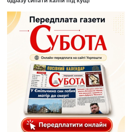
одразу сипати калій під кущі