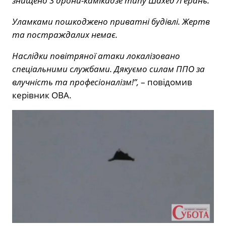
знищено 3 дрони-камікадзе типу Шахед /Герань.
Уламками пошкоджено приватні будівлі. Жертв
та постраждалих немає.
Наслідки повітряної атаки локалізовано
спеціальними службами. Дякуємо силам ППО за
влучність та професіоналізм!”,
– повідомив
керівник ОВА.