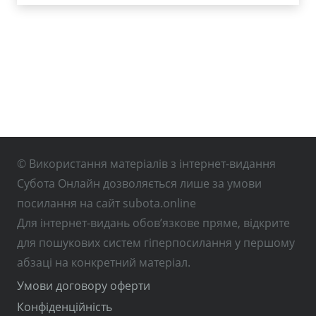
© Використання матеріалів з інтернет-видання
Субота Онлайн дозволяється лише за умови
посилання на сайт subota.online
Для інтернет-видань обов’язкове пряме, відкрите
для пошукових систем гіперпосилання у першому
абзаці на конкретний матеріал.
Умови договору оферти
Конфіденційність