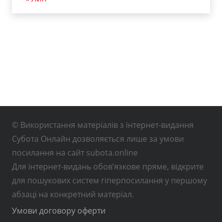
© Використання матеріалів з інтернет-видання
Субота Онлайн дозволяється лише за умови
посилання на сайт subota.online
Для інтернет-видань обов’язкове пряме, відкрите
для пошукових систем гіперпосилання у першому
абзаці на конкретний матеріал.
Умови договору оферти