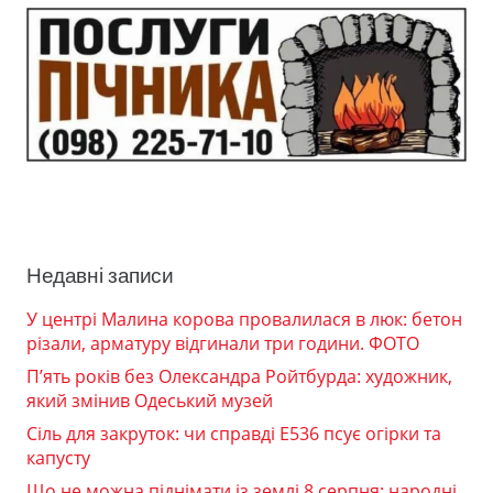
Недавні записи
У центрі Малина корова провалилася в люк: бетон
різали, арматуру відгинали три години. ФОТО
П’ять років без Олександра Ройтбурда: художник,
який змінив Одеський музей
Сіль для закруток: чи справді Е536 псує огірки та
капусту
Що не можна піднімати із землі 8 серпня: народні