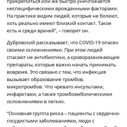
прикрепиться или же быстро уничтожается
неспецифическими врожденными факторами.
На практике видим людей, которые не болеют,
хоть реально имеют близкий контакт. Такое
есть и среди врачей”, – говорит он.
Дубровский рассказывает, что COVID-19 опасен
своими осложнениями. При этом людей
спасают не антибиотики, а кроворазжижающие
препараты, которые важно начать принимать
вовремя. Это связано с тем, что инфекция
вызывает образование тромбов,
микротромбов. Что чревато инсультами,
инфарктами, а также тромбоэмболическими
осложнениями в легких.
“Основная группа риска – пациенты с сердечно-
сосудистыми заболеваниями, люди с