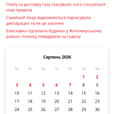
Плату за доставку газу скасували: кого стосуються
нові правила
Сімейний лікар відмовляється підписувати
декларацію: коли це законно
Блискавка підпалила будинок у Житомирському
районі: пожежу ліквідували за годину
Серпень 2026
Пн
Вт
Ср
Чт
Пт
Сб
Нд
1
2
3
4
5
6
7
8
9
10
11
12
13
14
15
16
17
18
19
20
21
22
23
24
25
26
27
28
29
30