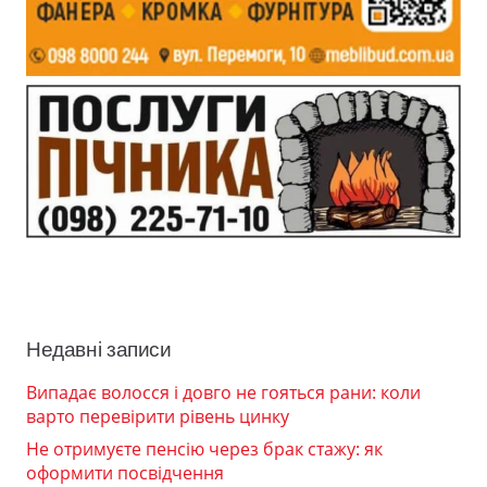
Недавні записи
Випадає волосся і довго не гояться рани: коли
варто перевірити рівень цинку
Не отримуєте пенсію через брак стажу: як
оформити посвідчення