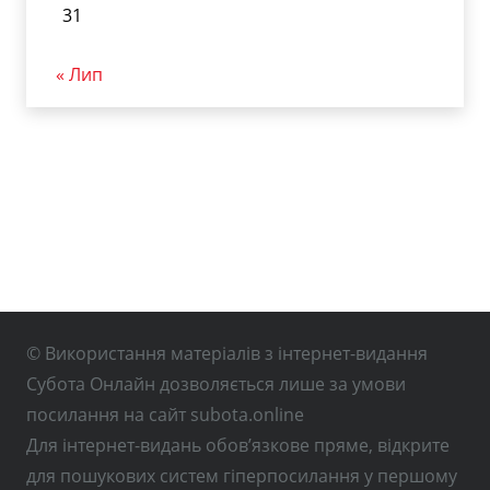
31
« Лип
© Використання матеріалів з інтернет-видання
Субота Онлайн дозволяється лише за умови
посилання на сайт subota.online
Для інтернет-видань обов’язкове пряме, відкрите
для пошукових систем гіперпосилання у першому