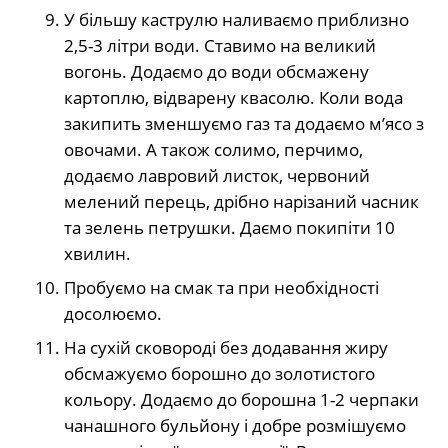
У більшу каструлю наливаємо приблизно
2,5-3 літри води. Ставимо на великий
вогонь. Додаємо до води обсмажену
картоплю, відварену квасолю. Коли вода
закипить зменшуємо газ та додаємо м’ясо з
овочами. А також солимо, перчимо,
додаємо лавровий листок, червоний
мелений перець, дрібно нарізаний часник
та зелень петрушки. Даємо покипіти 10
хвилин.
Пробуємо на смак та при необхідності
досолюємо.
На сухій сковороді без додавання жиру
обсмажуємо борошно до золотистого
кольору. Додаємо до борошна 1-2 черпаки
чанашного бульйону і добре розмішуємо