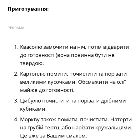
Приготування:
РЕКЛАМА
Квасолю замочити на ніч, потім відварити
до готовності (вона повинна бути не
твердою.
Картоплю помити, почистити та порізати
великими кусочками. Обсмажити на олії
майже до готовності.
Цибулю почистити та порізати дрібними
кубиками.
Моркву також помити, почистити. Натерти
на грубій тертці,або нарізати кружальцями.
Це вже за Вашим смаком.