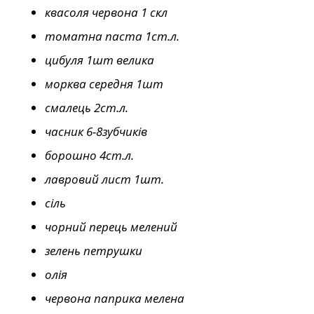
квасоля червона 1 скл
томатна паста 1ст.л.
цибуля 1шт велика
морква середня 1шт
смалець 2ст.л.
часник 6-8зубчиків
борошно 4ст.л.
лавровий лист 1шт.
сіль
чорний перець мелений
зелень петрушки
олія
червона паприка мелена