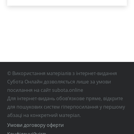
© Використання матеріалів з інтернет-видання
Субота Онлайн дозволяється лише за умови
посилання на сайт subota.online
Для інтернет-видань обов’язкове пряме, відкрите
для пошукових систем гіперпосилання у першому
абзаці на конкретний матеріал.
Умови договору оферти
Конфіденційність