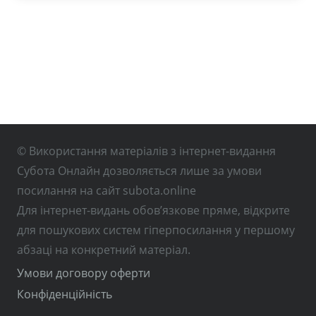
© Використання матеріалів з інтернет-видання
Субота Онлайн дозволяється лише за умови
посилання на сайт subota.online
Для інтернет-видань обов’язкове пряме, відкрите
для пошукових систем гіперпосилання у першому
абзаці на конкретний матеріал.
Умови договору оферти
Конфіденційність