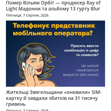
Помер Вільям Орбіт — продюсер Ray of
Light Мадонни та альбому 13 гурту Blur
П’ятниця, 7 Серпня, 2026
Жительці Звягельщини «оновили» SIM-
картку й завдали збитків на 31 тисячу
гривень
П’ятниця, 7 Серпня, 2026