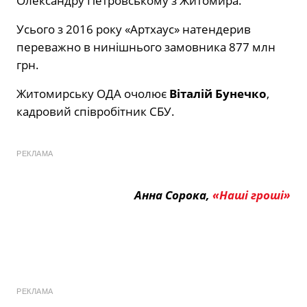
Олександру Петровському з Житомира.
Усього з 2016 року «Артхаус» натендерив
переважно в нинішнього замовника 877 млн
грн.
Житомирську ОДА очолює
Віталій Бунечко
,
кадровий співробітник СБУ.
РЕКЛАМА
Анна Сорока,
«Наші гроші»
РЕКЛАМА