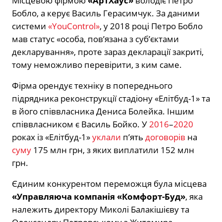
Місцевою фірмою
«АртХаус»
володіє Петро
Бобло, а керує Василь Герасимчук. За даними
системи
«YouControl»
, у 2018 році Петро Бобло
мав статус «особа, пов’язана з суб’єктами
декларування», проте зараз декларації закриті,
тому неможливо перевірити, з ким саме.
Фірма орендує техніку в попереднього
підрядника реконструкції стадіону «Елітбуд-1» та
в його співвласника Дениса Болейка. Іншим
співвласником є Василь Бойко. У
2016
–
2020
роках із «Елітбуд-1»
уклали
п’ять
договорів
на
суму
175 млн грн, з яких виплатили 152 млн
грн.
Єдиним конкурентом переможця була місцева
«Управляюча компанія «Комфорт-Буд»
, яка
належить директору Миколі Балакішієву та