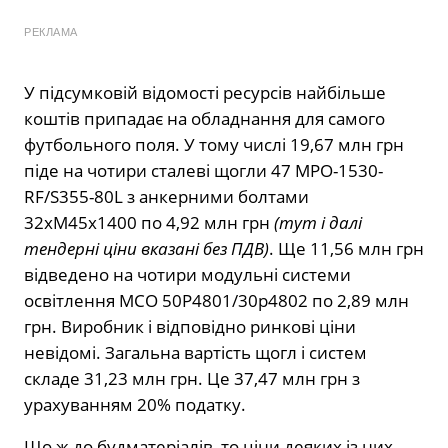
РЕКЛАМА
У підсумковій відомості ресурсів найбільше
коштів припадає на обладнання для самого
футбольного поля. У тому числі 19,67 млн грн
піде на чотири сталеві щогли 47 МРО-1530-
RF/S355-80L з анкерними болтами
32хМ45х1400 по 4,92 млн грн
(тут і далі
тендерні ціни вказані без ПДВ)
. Ще 11,56 млн грн
відведено на чотири модульні системи
освітлення МСО 50Р4801/30р4802 по 2,89 млн
грн. Виробник і відповідно ринкові ціни
невідомі. Загальна вартість щогл і систем
складе 31,23 млн грн. Це 37,47 млн грн з
урахуванням 20% податку.
Що ж до будматеріалів, то ціни деяких із них