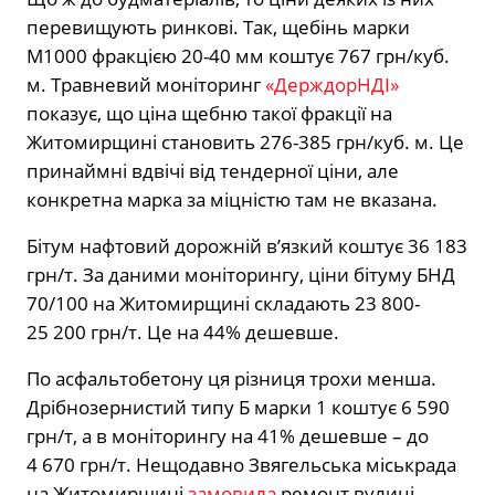
перевищують ринкові. Так, щебінь марки
М1000 фракцією 20-40 мм коштує 767 грн/куб.
м. Травневий моніторинг
«ДерждорНДІ»
показує, що ціна щебню такої фракції на
Житомирщині становить 276-385 грн/куб. м. Це
принаймні вдвічі від тендерної ціни, але
конкретна марка за міцністю там не вказана.
Бітум нафтовий дорожній в’язкий коштує 36 183
грн/т. За даними моніторингу, ціни бітуму БНД
70/100 на Житомирщині складають 23 800-
25 200 грн/т. Це на 44% дешевше.
По асфальтобетону ця різниця трохи менша.
Дрібнозернистий типу Б марки 1 коштує 6 590
грн/т, а в моніторингу на 41% дешевше – до
4 670 грн/т. Нещодавно Звягельська міськрада
на Житомирщині
замовила
ремонт вулиці