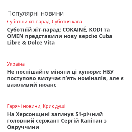
Популярні новини
Суботній хіт-парад
,
Суботня кава
Суботній хіт-парад: COKAINÉ, KODI та
OMEN представили нову версію Cuba
Libre & Dolce Vita
Україна
Не поспішайте міняти ці купюри: НБУ
поступово вилучає п’ять номіналів, але є
важливий нюанс
Гарячі новини
,
Крик душі
На Херсонщині загинув 51-річний
головний сержант Сергій Капітан з
Овруччини