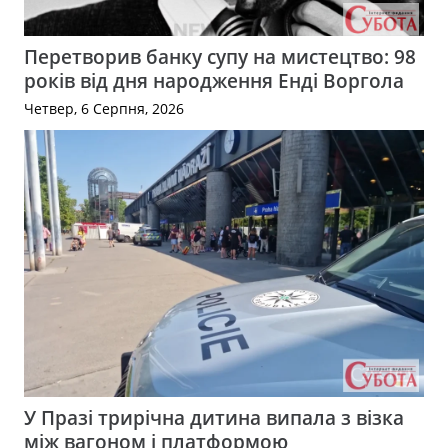
Перетворив банку супу на мистецтво: 98
років від дня народження Енді Воргола
Четвер, 6 Серпня, 2026
У Празі трирічна дитина випала з візка
між вагоном і платформою