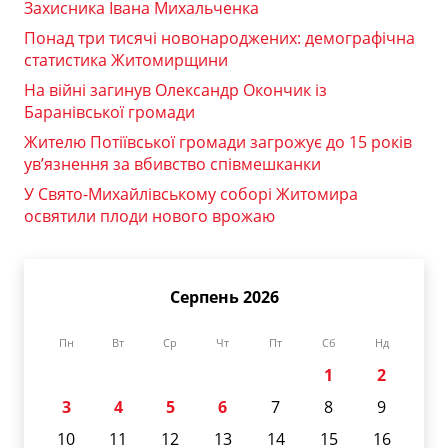
Захисника Івана Михальченка
Понад три тисячі новонароджених: демографічна
статистика Житомирщини
На війні загинув Олександр Окончик із
Баранівської громади
Жителю Потіївської громади загрожує до 15 років
ув’язнення за вбивство співмешканки
У Свято-Михайлівському соборі Житомира
освятили плоди нового врожаю
Серпень 2026
Пн
Вт
Ср
Чт
Пт
Сб
Нд
1
2
3
4
5
6
7
8
9
10
11
12
13
14
15
16