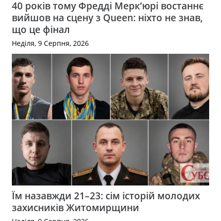
40 років тому Фредді Мерк’юрі востаннє
вийшов на сцену з Queen: ніхто не знав,
що це фінал
Неділя, 9 Серпня, 2026
Їм назавжди 21–23: сім історій молодих
захисників Житомирщини