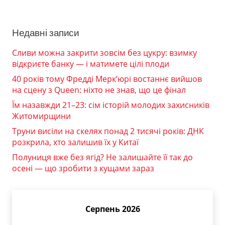
Недавні записи
Сливи можна закрити зовсім без цукру: взимку
відкриєте банку — і матимете цілі плоди
40 років тому Фредді Мерк’юрі востаннє вийшов
на сцену з Queen: ніхто не знав, що це фінал
Їм назавжди 21–23: сім історій молодих захисників
Житомирщини
Труни висіли на скелях понад 2 тисячі років: ДНК
розкрила, хто залишив їх у Китаї
Полуниця вже без ягід? Не залишайте її так до
осені — що зробити з кущами зараз
Серпень 2026