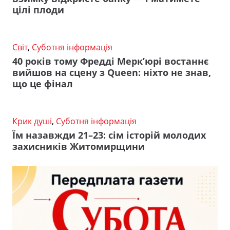
цілі плоди
Світ
,
Суботня інформація
40 років тому Фредді Мерк’юрі востаннє
вийшов на сцену з Queen: ніхто не знав,
що це фінал
Крик душі
,
Суботня інформація
Їм назавжди 21–23: сім історій молодих
захисників Житомирщини