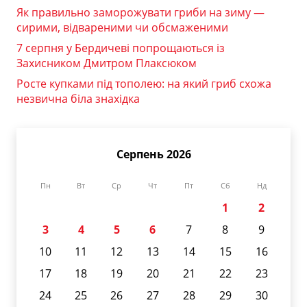
Як правильно заморожувати гриби на зиму —
сирими, відвареними чи обсмаженими
7 серпня у Бердичеві попрощаються із
Захисником Дмитром Плаксюком
Росте купками під тополею: на який гриб схожа
незвична біла знахідка
Серпень 2026
Пн
Вт
Ср
Чт
Пт
Сб
Нд
1
2
3
4
5
6
7
8
9
10
11
12
13
14
15
16
17
18
19
20
21
22
23
24
25
26
27
28
29
30