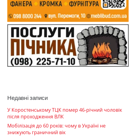
Недавні записи
У Коростенському ТЦК помер 46-річний чоловік
після проходження ВЛК
Мобілізація до 60 років: чому в Україні не
знижують граничний вік