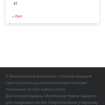
31
« Лип
© Використання матеріалів з інтернет-видання
Субота Онлайн дозволяється лише за умови
посилання на сайт subota.online
Для інтернет-видань обов’язкове пряме, відкрите
для пошукових систем гіперпосилання у першому