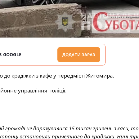
В GOOGLE
ДОДАТИ ЗАРАЗ
 до крадіжки з кафе у передмісті Житомира.
онне управління поліції.
й громаді не дорахувалися 15 тисяч гривень з каси, т
охоронці встановили причетного до крадіжки. Нині тр