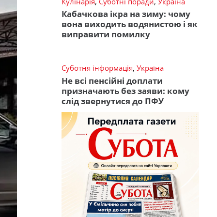
Кулінарія
,
Суботні поради
,
Україна
Кабачкова ікра на зиму: чому
вона виходить водянистою і як
виправити помилку
Суботня інформація
,
Україна
Не всі пенсійні доплати
призначають без заяви: кому
слід звернутися до ПФУ