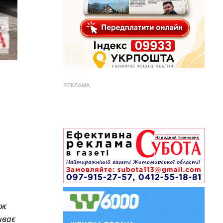
РЕКЛАМА
ож
иває