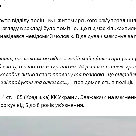
і.
рупа відділу поліції №1 Житомирського райуправління,
нагляду в закладі було помітно, що під час кількахвил
 навідався невідомий чоловік. Відвідувач зазирнув за
ив, що чоловік на відео – знайомий однієї з працівниц
івчину, а пішов вже з грошима. 24-річного жителя гр
Молодик визнав свою провину та розповів, що викрад
ові продукти та алкоголь»,
– повідомляють в поліції.
4 ст. 185 (Крадіжка) КК України. Зважаючи на вчинен
ожує від 5 до 8 років ув’язнення.