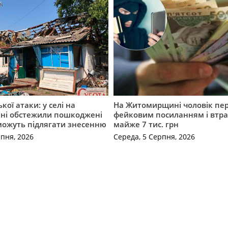
ької атаки: у селі на
На Житомирщині чоловік пе
ні обстежили пошкоджені
фейковим посиланням і втр
можуть підлягати знесенню
майже 7 тис. грн
рпня, 2026
Середа, 5 Серпня, 2026