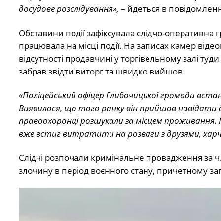
досудове розслідування»,
– йдеться в повідомленн
Обставини події зафіксувала слідчо-оперативна г
працювала на місці події. На записах камер відео
відсутності продавчині у торгівельному залі туди
забрав звідти виторг та швидко вийшов.
«Поліцейський офіцер Глибочицької громади встанов
Виявилося, що того ранку він прийшов навідати д
правоохоронці розшукали за місцем проживання. 
вже встиг витратити на розваги з друзями, харч
Слідчі розпочали кримінальне провадження за ч. 
злочину в період воєнного стану, причетному загр