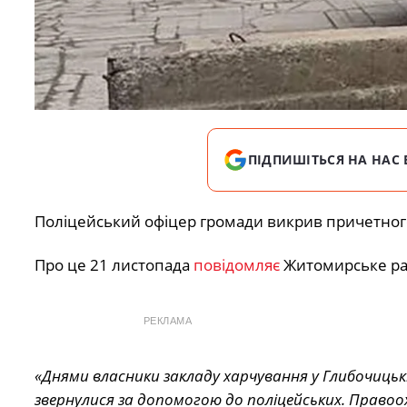
ПІДПИШІТЬСЯ НА НАС 
Поліцейський офіцер громади викрив причетного
Про це 21 листопада
повідомляє
Житомирське рай
РЕКЛАМА
«Днями власники закладу харчування у Глибочицькі
звернулися за допомогою до поліцейських. Право