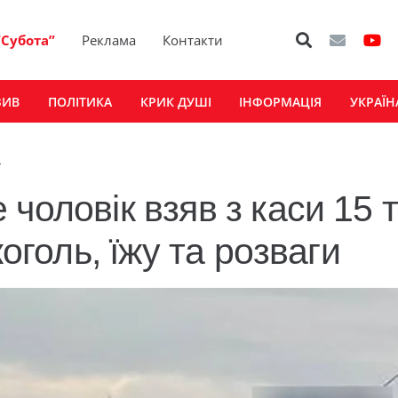
“Субота”
Реклама
Контакти
ЗИВ
ПОЛІТИКА
КРИК ДУШІ
ІНФОРМАЦІЯ
УКРАЇН
4
чоловік взяв з каси 15 т
коголь, їжу та розваги