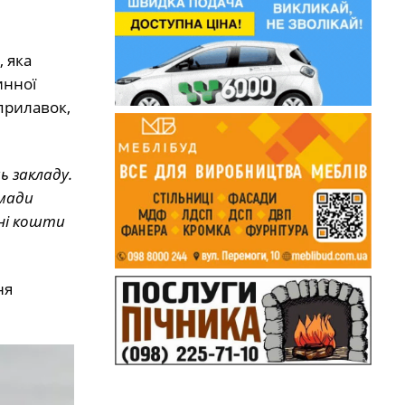
 яка
инної
 прилавок,
ь закладу.
омади
ені кошти
ня