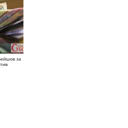
рейшов за
атив