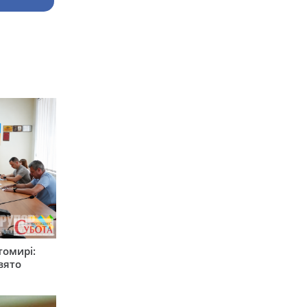
томирі:
вято