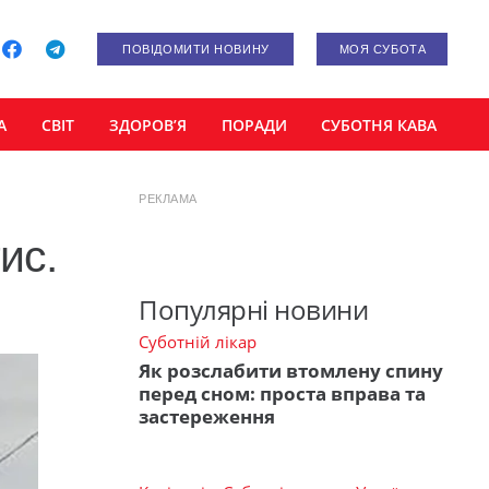
ПОВІДОМИТИ НОВИНУ
МОЯ СУБОТА
А
СВІТ
ЗДОРОВ’Я
ПОРАДИ
СУБОТНЯ КАВА
РЕКЛАМА
ис.
Популярні новини
Суботній лікар
Як розслабити втомлену спину
перед сном: проста вправа та
застереження