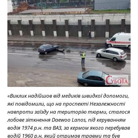
«Виклик надійшов від медиків швидкої допомоги,
які повідомили, що на проспекті Незалежності
навпроти заїзду на територію тюрми, сталося
лобове зіткнення Daewoo Lanos, під керуванням
водія 1974 р.н. та ВАЗ, за кермом якого перебував
водій 1960 р.н, який отримав травми та був