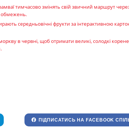
рамваї тимчасово змінять свій звичний маршрут чере
к обмежень.
бирають середньовічні фрукти за інтерактивною картою 
оркву в червні, щоб отримати великі, солодкі корене
.
ПІДПИСАТИСЬ НА FACEBOOK СПІЛ