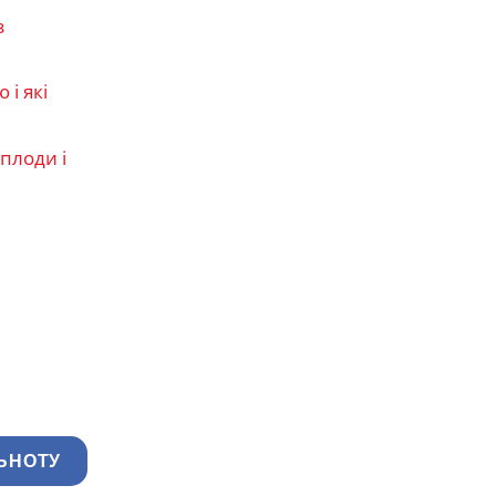
з
і які
плоди і
ЬНОТУ