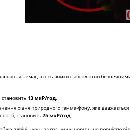
илювання немає, а показники є абсолютно безпечним
і становить
13 мкР/год
.
чення рівня природного гамма-фону, яке вважається
вості, становить
25 мкР/год
.
йже вдвічі нижчі за граничну норму, що повністю від