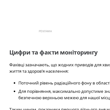
РЕКЛАМА
Цифри та факти моніторингу
Фахівці зазначають, що жодних приводів для хв
життя та здоров’я населення:
Поточний рівень радіаційного фону в област
Для порівняння, максимально допустиме зна
безпечною верхньою межею для нашої місце
Таким чином, показники першого літнього дня ма