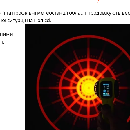
ї та профільні метеостанції області продовжують ве
 ситуації на Поліссі.
аними
і,