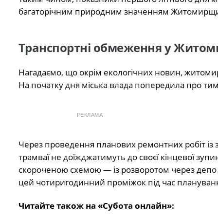
багаторічним природним значенням Житомирщ
Транспортні обмеження у Житом
Нагадаємо, що окрім екологічних новин, житомиря
На початку дня міська влада попередила про тим
РЕКЛАМА
Через проведення планових ремонтних робіт із 
трамваї не доїжджатимуть до своєї кінцевої зупи
скороченою схемою — із розворотом через депо 
цей чотиригодинний проміжок під час планування
Читайте також на «Субота онлайн»: