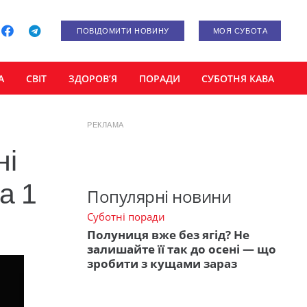
ПОВІДОМИТИ НОВИНУ
МОЯ СУБОТА
А
СВІТ
ЗДОРОВ’Я
ПОРАДИ
СУБОТНЯ КАВА
РЕКЛАМА
ні
а 1
Популярні новини
Суботні поради
Полуниця вже без ягід? Не
залишайте її так до осені — що
зробити з кущами зараз