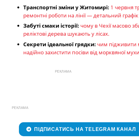
Транспортні зміни у Житомирі:
1 червня т
ремонтні роботи на лінії — детальний графі
Забуті смаки історії:
чому в Чехії масово з
реліктові дерева шукають у лісах.
Секрети ідеальної грядки:
чим підживити м
надійно захистити посіви від морквяної мухи
РЕКЛАМА
РЕКЛАМА
ПІДПИСАТИСЬ НА TELEGRAM КАНАЛ