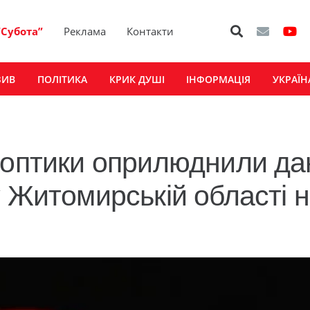
“Субота”
Реклама
Контакти
ЗИВ
ПОЛІТИКА
КРИК ДУШІ
ІНФОРМАЦІЯ
УКРАЇН
ноптики оприлюднили да
 Житомирській області н