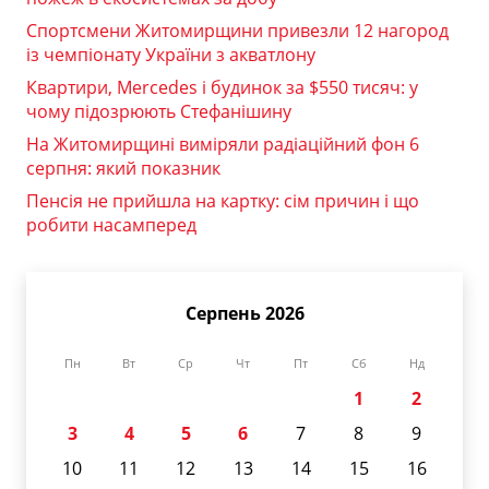
Спортсмени Житомирщини привезли 12 нагород
із чемпіонату України з акватлону
Квартири, Mercedes і будинок за $550 тисяч: у
чому підозрюють Стефанішину
На Житомирщині виміряли радіаційний фон 6
серпня: який показник
Пенсія не прийшла на картку: сім причин і що
робити насамперед
Серпень 2026
Пн
Вт
Ср
Чт
Пт
Сб
Нд
1
2
3
4
5
6
7
8
9
10
11
12
13
14
15
16