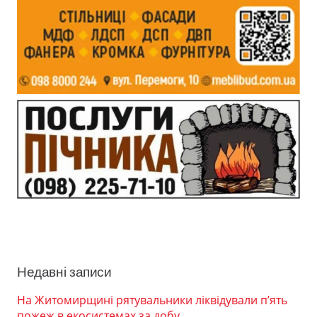
Недавні записи
На Житомирщині рятувальники ліквідували п’ять
пожеж в екосистемах за добу