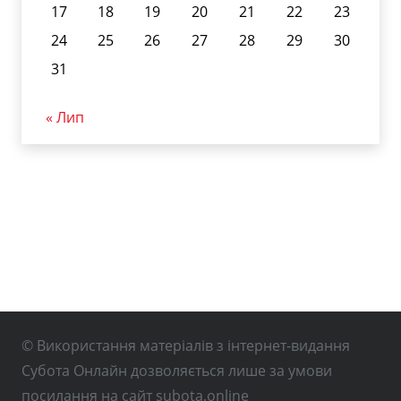
17
18
19
20
21
22
23
24
25
26
27
28
29
30
31
« Лип
© Використання матеріалів з інтернет-видання
Субота Онлайн дозволяється лише за умови
посилання на сайт subota.online