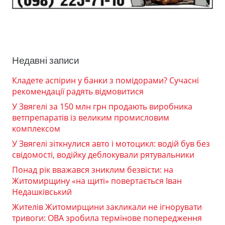
Недавні записи
Кладете аспірин у банки з помідорами? Сучасні
рекомендації радять відмовитися
У Звягелі за 150 млн грн продають виробника
ветпрепаратів із великим промисловим
комплексом
У Звягелі зіткнулися авто і мотоцикл: водій був без
свідомості, водійку деблокували рятувальники
Понад рік вважався зниклим безвісти: на
Житомирщину «на щиті» повертається Іван
Недашківський
Жителів Житомирщини закликали не ігнорувати
тривоги: ОВА зробила термінове попередження