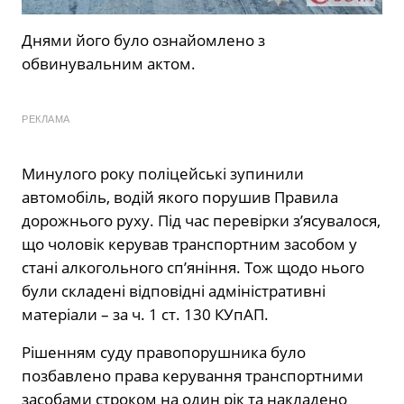
Днями його було ознайомлено з
обвинувальним актом.
РЕКЛАМА
Минулого року поліцейські зупинили
автомобіль, водій якого порушив Правила
дорожнього руху. Під час перевірки з’ясувалося,
що чоловік керував транспортним засобом у
стані алкогольного сп’яніння. Тож щодо нього
були складені відповідні адміністративні
матеріали – за ч. 1 ст. 130 КУпАП.
Рішенням суду правопорушника було
позбавлено права керування транспортними
засобами строком на один рік та накладено