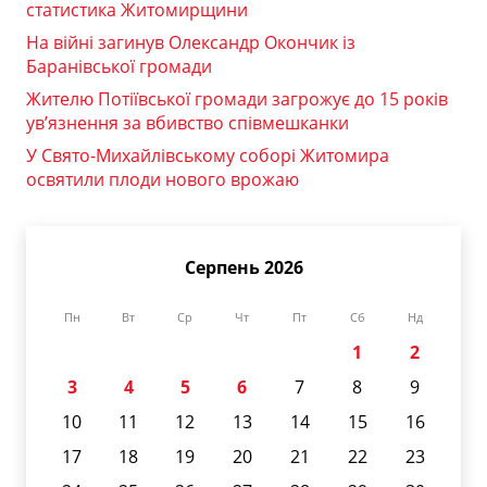
статистика Житомирщини
На війні загинув Олександр Окончик із
Баранівської громади
Жителю Потіївської громади загрожує до 15 років
ув’язнення за вбивство співмешканки
У Свято-Михайлівському соборі Житомира
освятили плоди нового врожаю
Серпень 2026
Пн
Вт
Ср
Чт
Пт
Сб
Нд
1
2
3
4
5
6
7
8
9
10
11
12
13
14
15
16
17
18
19
20
21
22
23