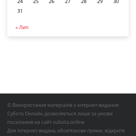
24
25
26
27
28
29
30
31
« Лип
© Використання матеріалів з інтернет-видання
Субота Онлайн дозволяється лише за умови
посилання на сайт subota.online
Для інтернет-видань обов’язкове пряме, відкрите