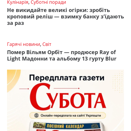
Кулінарія
,
Суботні поради
Не викидайте великі огірки: зробіть
кроповий реліш — взимку банку з’їдають
за раз
Гарячі новини
,
Світ
Помер Вільям Орбіт — продюсер Ray of
Light Мадонни та альбому 13 гурту Blur