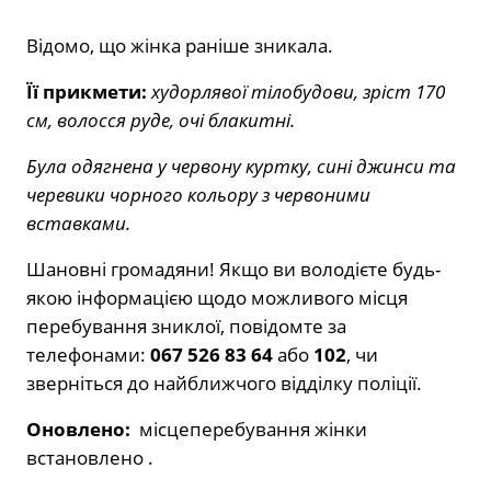
Відомо, що жінка раніше зникала.
Її прикмети:
худорлявої тілобудови, зріст 170
см, волосся руде, очі блакитні.
Була одягнена у червону куртку, сині джинси та
черевики чорного кольору з червоними
вставками.
Шановні громадяни! Якщо ви володієте будь-
якою інформацією щодо можливого місця
перебування зниклої, повідомте за
телефонами:
067 526 83 64
або
102
, чи
зверніться до найближчого відділку поліції.
Оновлено:
місцеперебування жінки
встановлено .