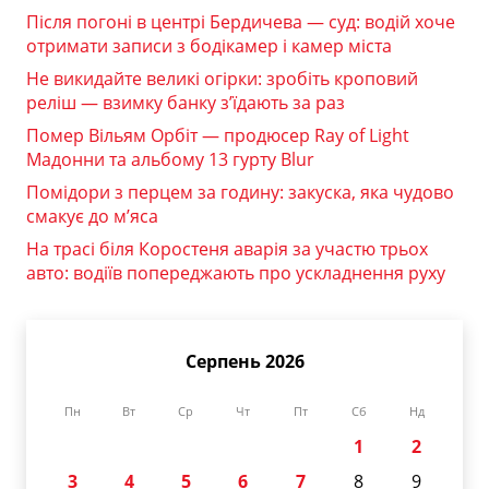
Після погоні в центрі Бердичева — суд: водій хоче
отримати записи з бодікамер і камер міста
Не викидайте великі огірки: зробіть кроповий
реліш — взимку банку з’їдають за раз
Помер Вільям Орбіт — продюсер Ray of Light
Мадонни та альбому 13 гурту Blur
Помідори з перцем за годину: закуска, яка чудово
смакує до м’яса
На трасі біля Коростеня аварія за участю трьох
авто: водіїв попереджають про ускладнення руху
Серпень 2026
Пн
Вт
Ср
Чт
Пт
Сб
Нд
1
2
3
4
5
6
7
8
9