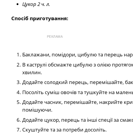
Цукор 2 ч. л.
Спосіб приготування:
РЕКЛАМА
Баклажани, помідори, цибулю та перець нар
В каструлі обсмажте цибулю з олією протяго
хвилин.
Додайте солодкий перець, перемішайте, ба
Посоліть суміш овочів та тушкуйте на малень
Додайте часник, перемішайте, накрийте кри
помішуючи.
Додайте цукор, перець та інші спеції за см
Скуштуйте та за потреби досоліть.