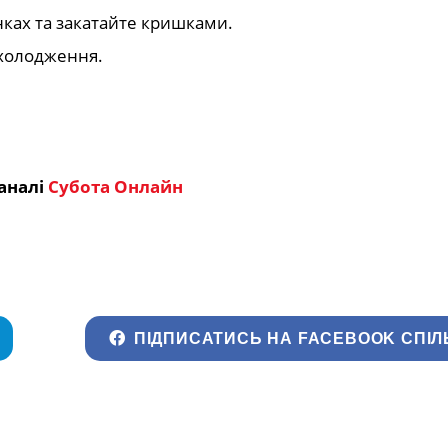
нках та закатайте кришками.
охолодження.
аналі
Субота Онлайн
ПІДПИСАТИСЬ НА FACEBOOK СПІЛ