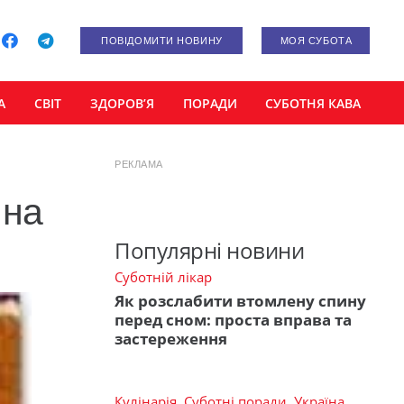
ПОВІДОМИТИ НОВИНУ
МОЯ СУБОТА
А
СВІТ
ЗДОРОВ’Я
ПОРАДИ
СУБОТНЯ КАВА
РЕКЛАМА
 на
Популярні новини
Суботній лікар
Як розслабити втомлену спину
перед сном: проста вправа та
застереження
Кулінарія
,
Суботні поради
,
Україна