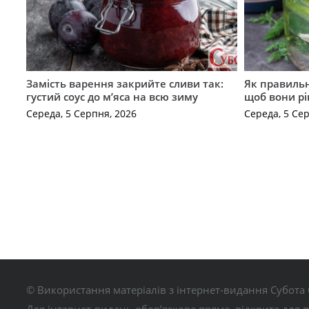
Замість варення закрийте сливи так:
Як правильн
густий соус до м’яса на всю зиму
щоб вони р
Середа, 5 Серпня, 2026
Середа, 5 Се
© Використання матеріалів з інтернет-видання Субота 
Для інтернет-видань обов’язкове пряме, відкрите для 