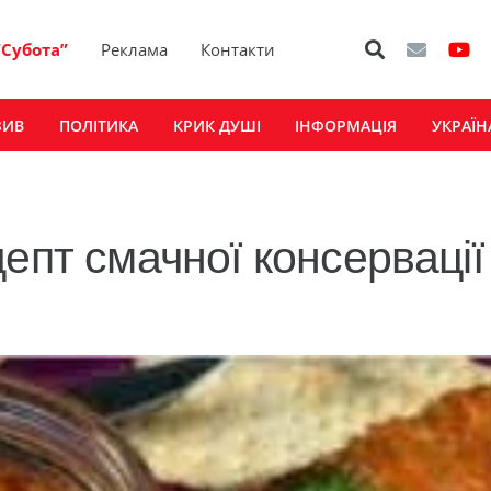
“Субота”
Реклама
Контакти
ЗИВ
ПОЛІТИКА
КРИК ДУШІ
ІНФОРМАЦІЯ
УКРАЇН
епт смачної консервації