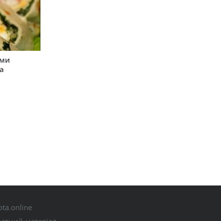
ими
а
ta.online
ретний матеріал.