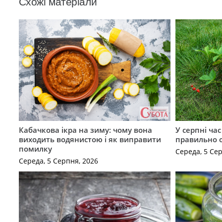
Схожі матеріали
Кабачкова ікра на зиму: чому вона
У серпні ча
виходить водянистою і як виправити
правильно 
помилку
Середа, 5 Се
Середа, 5 Серпня, 2026