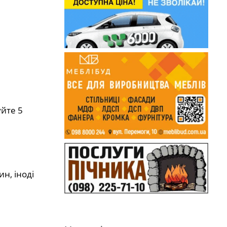
уйте 5
н, іноді