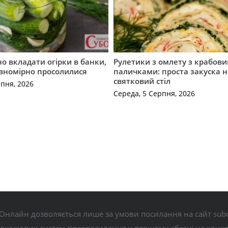
о вкладати огірки в банки,
Рулетики з омлету з крабов
івномірно просолилися
паличками: проста закуска н
святковий стіл
рпня, 2026
Середа, 5 Серпня, 2026
Онлайн дозволяється лише за умови посилання на сайт subo
пошукових систем гіперпосилання у першому абзаці на конк