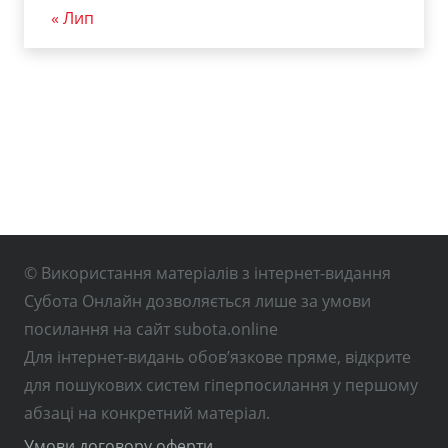
« Лип
© Використання матеріалів з інтернет-видання
Субота Онлайн дозволяється лише за умови
посилання на сайт subota.online
Для інтернет-видань обов’язкове пряме, відкрите
для пошукових систем гіперпосилання у першому
абзаці на конкретний матеріал.
Умови договору оферти