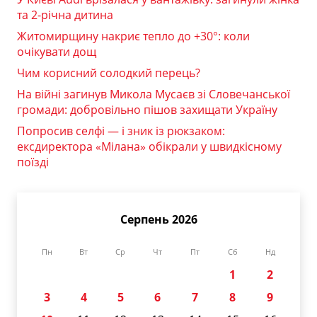
та 2-річна дитина
Житомирщину накриє тепло до +30°: коли
очікувати дощ
Чим корисний солодкий перець?
На війні загинув Микола Мусаєв зі Словечанської
громади: добровільно пішов захищати Україну
Попросив селфі — і зник із рюкзаком:
ексдиректора «Мілана» обікрали у швидкісному
поїзді
Серпень 2026
Пн
Вт
Ср
Чт
Пт
Сб
Нд
1
2
3
4
5
6
7
8
9