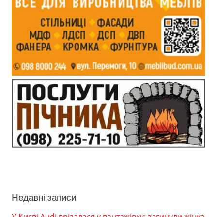
Недавні записи
У Києві Audi врізалася у вантажівку: загинули жінка