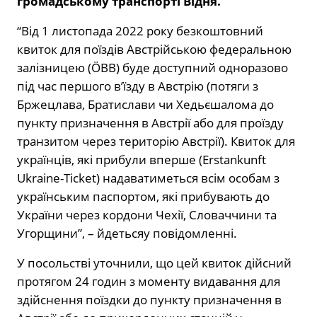
громадському транспорті Відня.
“Від 1 листопада 2022 року безкоштовний
квиток для поїздів Австрійською федеральною
залізницею (ÖBB) буде доступний одноразово
під час першого в’їзду в Австрію (потяги з
Бржецлава, Братислави чи Хедьєшалома до
пункту призначення в Австрії або для проїзду
транзитом через територію Австрії). Квиток для
українців, які прибули вперше (Erstankunft
Ukraine-Ticket) надаватиметься всім особам з
українським паспортом, які прибувають до
України через кордони Чехії, Словаччини та
Угорщини”, – йдетьсяу повідомленні.
У посольстві уточнили, що цей квиток дійсний
протягом 24 годин з моменту видавання для
здійснення поїздки до пункту призначення в