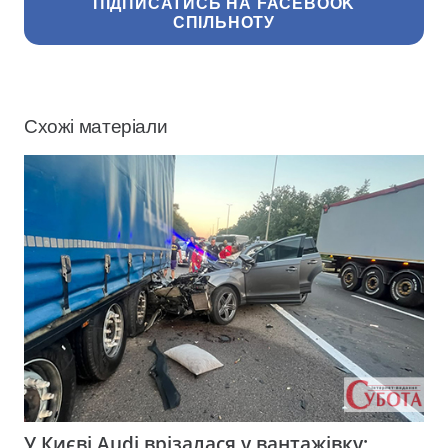
ПІДПИСАТИСЬ НА FACEBOOK
СПІЛЬНОТУ
Схожі матеріали
У Києві Audi врізалася у вантажівку: