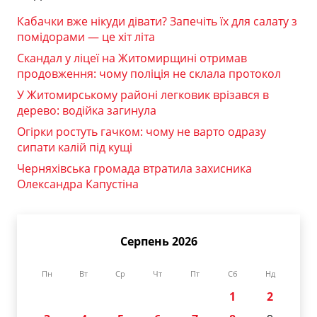
Кабачки вже нікуди дівати? Запечіть їх для салату з
помідорами — це хіт літа
Скандал у ліцеї на Житомирщині отримав
продовження: чому поліція не склала протокол
У Житомирському районі легковик врізався в
дерево: водійка загинула
Огірки ростуть гачком: чому не варто одразу
сипати калій під кущі
Черняхівська громада втратила захисника
Олександра Капустіна
Серпень 2026
Пн
Вт
Ср
Чт
Пт
Сб
Нд
1
2