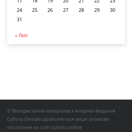
17
18
19
20
21
22
23
24
25
26
27
28
29
30
31
« Лип
© Використання матеріалів з інтернет-видання
Субота Онлайн дозволяється лише за умови
посилання на сайт subota.online