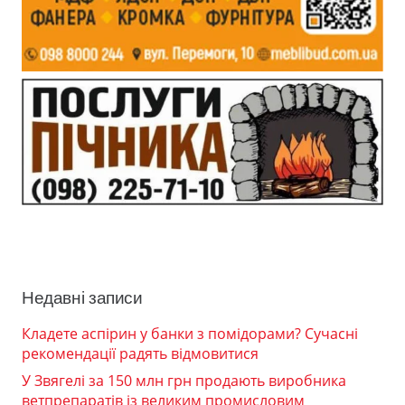
Недавні записи
Кладете аспірин у банки з помідорами? Сучасні
рекомендації радять відмовитися
У Звягелі за 150 млн грн продають виробника
ветпрепаратів із великим промисловим