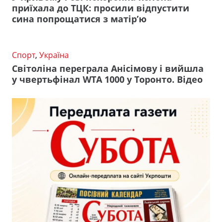
приїхала до ТЦК: просили відпустити
сина попрощатися з матір’ю
Спорт
,
Україна
Світоліна переграла Анісімову і вийшла
у чвертьфінал WTA 1000 у Торонто. Відео