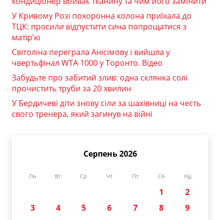
кондиціонер вбиває тканину та чим його замінити
У Кривому Розі похоронна колона приїхала до
ТЦК: просили відпустити сина попрощатися з
матір’ю
Світоліна переграла Анісімову і вийшла у
чвертьфінал WTA 1000 у Торонто. Відео
Забудьте про забитий злив: одна склянка солі
прочистить труби за 20 хвилин
У Бердичеві діти знову сіли за шахівниці на честь
свого тренера, який загинув на війні
Серпень 2026
Пн
Вт
Ср
Чт
Пт
Сб
Нд
1
2
3
4
5
6
7
8
9