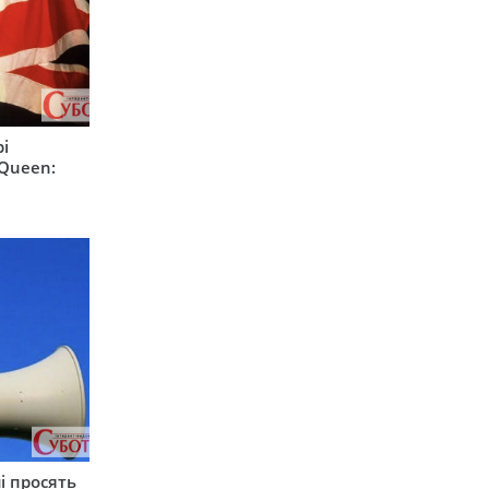
рі
 Queen:
чі просять