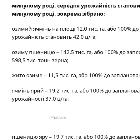
минулому році, середня урожайність становить
минулому році, зокрема зібрано:
озимий ячмінь на площі 12,0 тис. га, або 100% д
урожайність становить 42,0 ц/га;
озиму пшеницю – 142,5 тис. га, або 100% до запл
598,5 тис. тонн зерна;
жито озиме – 11,5 тис. га, або 100% до запланова
ячмінь ярий – 19,2 тис. га, або 100% до запланов
урожайності 37,0 ц/га;
РЕКЛАМА
пшеницю яру – 19,7 тис. га, або 100% до заплано