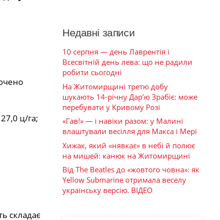
Недавні записи
10 серпня — день Лаврентія і
Всесвітній день лева: що не радили
робити сьогодні
лочено
На Житомирщині третю добу
шукають 14-річну Дар’ю Зрабіє: може
перебувати у Кривому Розі
27,0 ц/га;
«Гав!» — і навіки разом: у Малині
влаштували весілля для Макса і Мері
Хижак, який «нявкає» в небі й полює
на мишей: канюк на Житомирщині
Від The Beatles до «жовтого човна»: як
Yellow Submarine отримала веселу
українську версію. ВІДЕО
ть складає