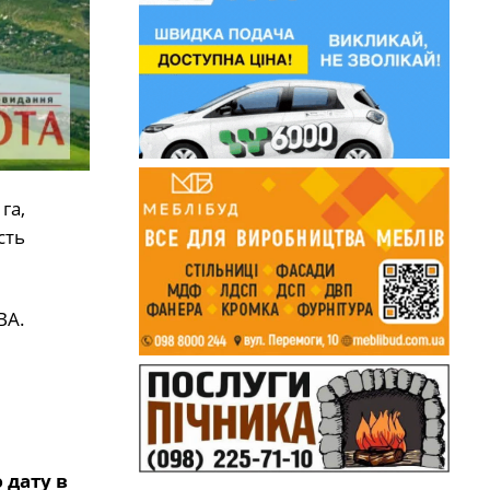
га,
сть
ВА.
 дату в