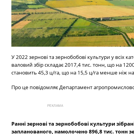
У 2022 зернові та зернобобові культури у всіх кате
валовий збір складає 2017,4 тис. тонн, що на 120
становить 45,3 ц/га, що на 15,5 ц/га менше ніж н
Про це повідомляє Департамент агропромисловог
РЕКЛАМА
Ранні зернові та зернобобові культури зібрані
запланованого, намолочено 896,8 тис. тонн зе