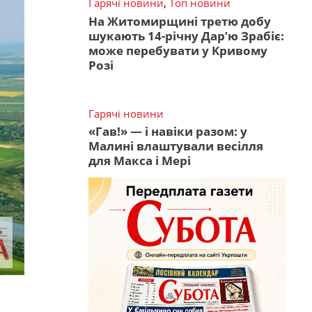
Гарячі новини
,
Топ новини
На Житомирщині третю добу
шукають 14-річну Дар’ю Зрабіє:
може перебувати у Кривому
Розі
Гарячі новини
«Гав!» — і навіки разом: у
Малині влаштували весілля
для Макса і Мері