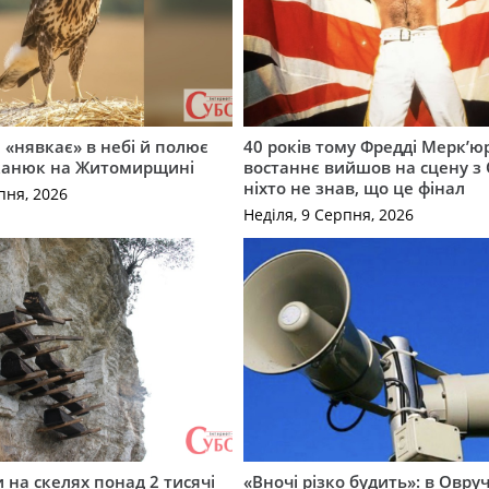
 «нявкає» в небі й полює
40 років тому Фредді Мерк’ю
канюк на Житомирщині
востаннє вийшов на сцену з
ніхто не знав, що це фінал
пня, 2026
Неділя, 9 Серпня, 2026
и на скелях понад 2 тисячі
«Вночі різко будить»: в Овру