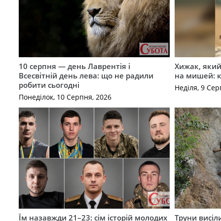
10 серпня — день Лаврентія і
Хижак, який
Всесвітній день лева: що не радили
на мишей: 
робити сьогодні
Неділя, 9 Сер
Понеділок, 10 Серпня, 2026
Їм назавжди 21–23: сім історій молодих
Труни висіл