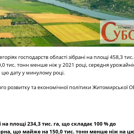
горіях господарств області зібрані на площі 458,3 тис. 
0,0 тис. тонн менше ніж у 2021 році, середня урожайні
а цю дату у минулому році.
о розвитку та економічної політики Житомирської О
 на площі 234,3 тис. га, що складає 100 % до
рна, що майже на 150,0 тис. тонн менше ніж на цю