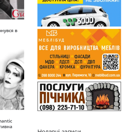
я
рнувся в
mantic
ативна
Недавні записи