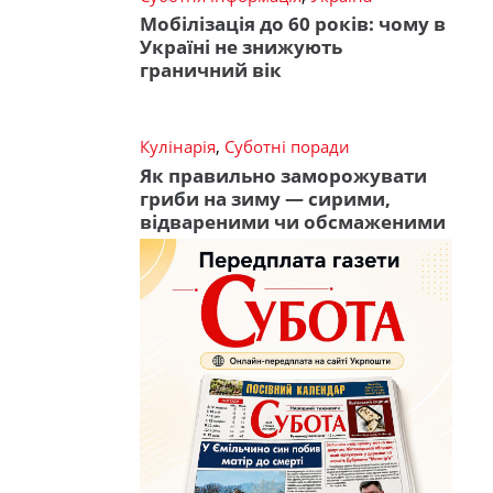
Мобілізація до 60 років: чому в
Україні не знижують
граничний вік
Кулінарія
,
Суботні поради
Як правильно заморожувати
гриби на зиму — сирими,
відвареними чи обсмаженими