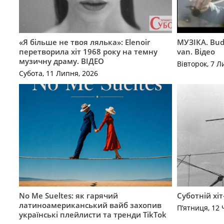
«Я більше не твоя лялька»: Elenoir
МУЗІКА. Bud
перетворила хіт 1968 року на темну
van. Відео
музичну драму. ВІДЕО
Вівторок, 7 Л
Субота, 11 Липня, 2026
No Me Sueltes: як гарячий
Суботній хіт
латиноамериканський вайб захопив
П’ятниця, 12 
українські плейлисти та тренди TikTok