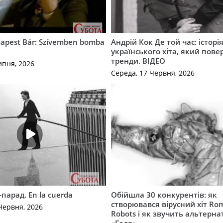
apest Bár: Szívemben bomba
Андрій Кок Де той час: історі
українського хіта, який пове
тренди. ВІДЕО
ипня, 2026
Середа, 17 Червня, 2026
-парад. En la cuerda
Обійшла 30 конкурентів: як
створювався вірусний хіт Ro
Червня, 2026
Robots і як звучить альтерн
«Галя»