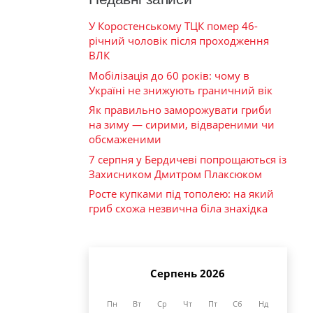
У Коростенському ТЦК помер 46-
річний чоловік після проходження
ВЛК
Мобілізація до 60 років: чому в
Україні не знижують граничний вік
Як правильно заморожувати гриби
на зиму — сирими, відвареними чи
обсмаженими
7 серпня у Бердичеві попрощаються із
Захисником Дмитром Плаксюком
Росте купками під тополею: на який
гриб схожа незвична біла знахідка
Серпень 2026
Пн
Вт
Ср
Чт
Пт
Сб
Нд