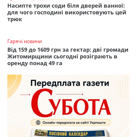
Насипте трохи соди біля дверей ванної:
для чого господині використовують цей
трюк
Гарячі новини
Від 159 до 1609 грн за гектар: дві громади
Житомирщини сьогодні розіграють в
оренду понад 49 га