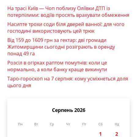
На трасі Київ — Чоп поблизу Оліївки ДТП із
потерпілими: водіїв просять врахувати обмеження
Насипте трохи соди біля дверей ванної: для чого
господині використовують цей трюк
Від 159 до 1609 грн за гектар: дві громади
Житомирщини сьогодні розіграють в оренду
понад 49 га
Розсіл в огірках раптом помутнів: коли це
нормально, а коли банку краще викинути
Таро-гороскоп на 7 серпня: кому усміхнеться доля
цього дня
Серпень 2026
Пн
Вт
Ср
Чт
Пт
Сб
Нд
1
2