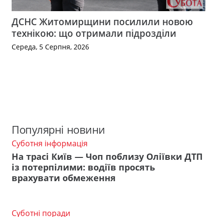
ДСНС Житомирщини посилили новою
технікою: що отримали підрозділи
Середа, 5 Серпня, 2026
Популярні новини
Суботня інформація
На трасі Київ — Чоп поблизу Оліївки ДТП
із потерпілими: водіїв просять
врахувати обмеження
Суботні поради