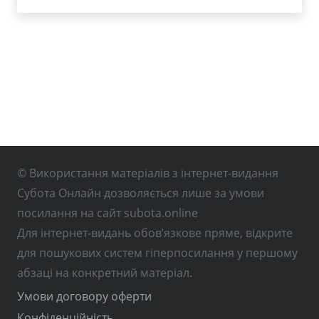
© Використання матеріалів з інтернет-видання
Субота Онлайн дозволяється лише за умови
посилання на сайт subota.online
Для інтернет-видань обов’язкове пряме, відкрите
для пошукових систем гіперпосилання у першому
абзаці на конкретний матеріал.
Умови договору оферти
Конфіденційність