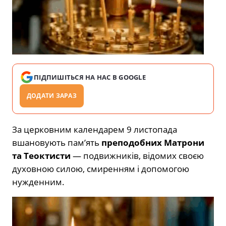
ПІДПИШІТЬСЯ НА НАС В GOOGLE
ДОДАТИ ЗАРАЗ
За церковним календарем 9 листопада
вшановують пам’ять
преподобних Матрони
та Теоктисти
— подвижників, відомих своєю
духовною силою, смиренням і допомогою
нужденним.