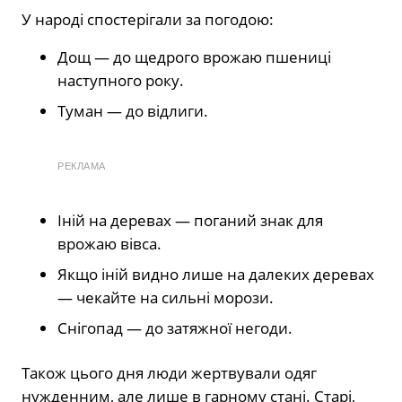
У народі спостерігали за погодою:
Дощ — до щедрого врожаю пшениці
наступного року.
Туман — до відлиги.
РЕКЛАМА
Іній на деревах — поганий знак для
врожаю вівса.
Якщо іній видно лише на далеких деревах
— чекайте на сильні морози.
Снігопад — до затяжної негоди.
Також цього дня люди жертвували одяг
нужденним, але лише в гарному стані. Старі,