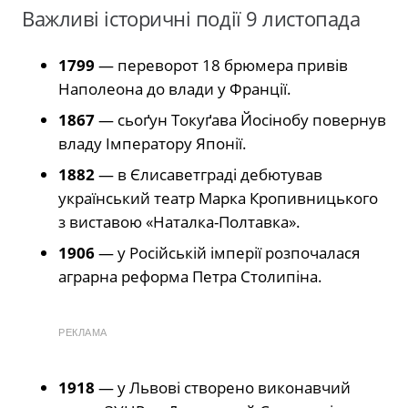
Важливі історичні події 9 листопада
1799
— переворот 18 брюмера привів
Наполеона до влади у Франції.
1867
— сьоґун Токуґава Йосінобу повернув
владу Імператору Японії.
1882
— в Єлисаветграді дебютував
український театр Марка Кропивницького
з виставою «Наталка-Полтавка».
1906
— у Російській імперії розпочалася
аграрна реформа Петра Столипіна.
РЕКЛАМА
1918
— у Львові створено виконавчий