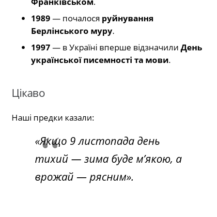
Франківськом
.
1989
— почалося
руйнування
Берлінського муру
.
1997
— в Україні вперше відзначили
День
української писемності та мови
.
Цікаво
Наші предки казали:
«Якщо 9 листопада день
тихий — зима буде м’якою, а
врожай — рясним».