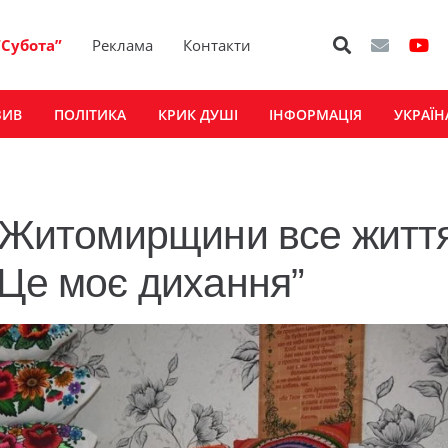
“Субота”
Реклама
Контакти
ЗИВ
ПОЛІТИКА
КРИК ДУШІ
ІНФОРМАЦІЯ
УКРАЇН
з Житомирщини все житт
“Це моє дихання”