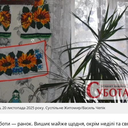
20 листопада 2025 року. Суспільне Житомир/Василь Чепік
оти — ранок. Вишиє майже щодня, окрім неділі та свя