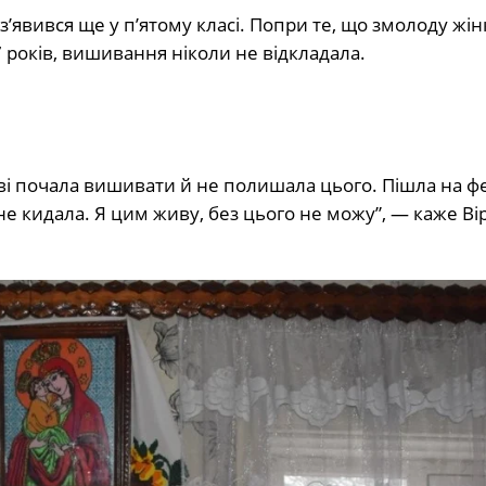
з’явився ще у п’ятому класі. Попри те, що змолоду жін
 років, вишивання ніколи не відкладала.
тві почала вишивати й не полишала цього. Пішла на ф
не кидала. Я цим живу, без цього не можу”, — каже Ві