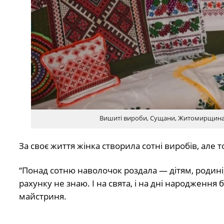
Вишиті вироби, Сущани, Житомирщина, 
За своє життя жінка створила сотні виробів, але т
“Понад сотню наволочок роздала — дітям, родині
рахунку не знаю. І на свята, і на дні народження
майстриня.