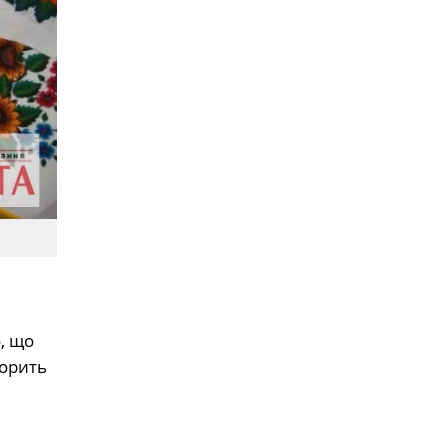
, що
ворить