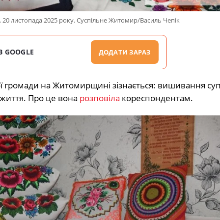
20 листопада 2025 року. Суспільне Житомир/Василь Чепік
В GOOGLE
ДОДАТИ ЗАРАЗ
ї громади на Житомирщині зізнається: вишивання су
ю життя. Про це вона
розповіла
кореспондентам.