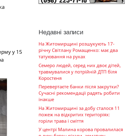
ка
Недавні записи
На Житомирщині розшукують 17-
річну Світлану Ромащенко: має два
ерму у 15
татуювання на руках
ра
Семеро людей, серед них двоє дітей,
травмувалися у потрійній ДТП біля
Коростеня
Перевертаєте банки після закрутки?
Сучасні рекомендації радять робити
інакше
На Житомирщині за добу сталося 11
пожеж на відкритих територіях:
горіли трава і сміття
У центрі Малина корова провалилася
в люк: бетон різали, арматуру