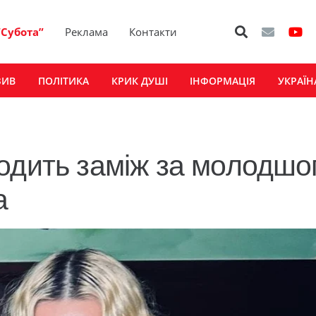
“Субота”
Реклама
Контакти
ЗИВ
ПОЛІТИКА
КРИК ДУШІ
ІНФОРМАЦІЯ
УКРАЇН
одить заміж за молодшо
а