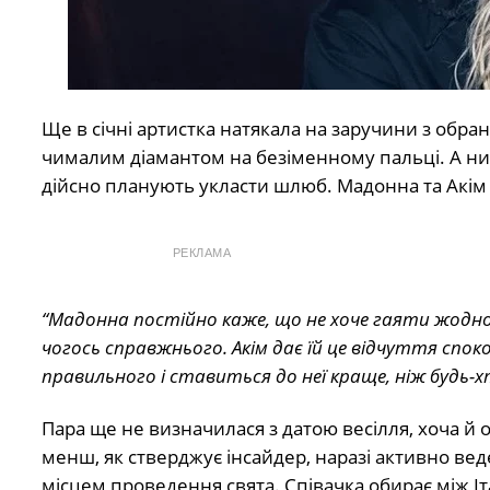
Ще в січні артистка натякала на заручини з обра
чималим діамантом на безіменному пальці. А нин
дійсно планують укласти шлюб. Мадонна та Акім М
РЕКЛАМА
“Мадонна постійно каже, що не хоче гаяти жодної
чогось справжнього. Акім дає їй це відчуття спокою
правильного і ставиться до неї краще, ніж будь-х
Пара ще не визначилася з датою весілля, хоча й 
менш, як стверджує інсайдер, наразі активно веде
місцем проведення свята. Співачка обирає між Іта