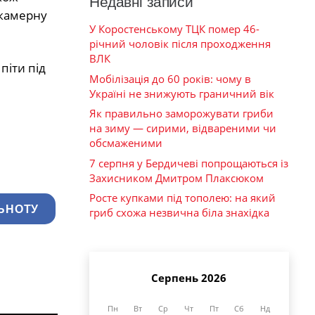
Недавні записи
 камерну
У Коростенському ТЦК помер 46-
річний чоловік після проходження
ВЛК
піти під
Мобілізація до 60 років: чому в
Україні не знижують граничний вік
Як правильно заморожувати гриби
на зиму — сирими, відвареними чи
обсмаженими
7 серпня у Бердичеві попрощаються із
Захисником Дмитром Плаксюком
Росте купками під тополею: на який
ЬНОТУ
гриб схожа незвична біла знахідка
Серпень 2026
Пн
Вт
Ср
Чт
Пт
Сб
Нд