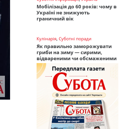
Мобілізація до 60 років: чому в
Україні не знижують
граничний вік
Кулінарія
,
Суботні поради
Як правильно заморожувати
гриби на зиму — сирими,
відвареними чи обсмаженими