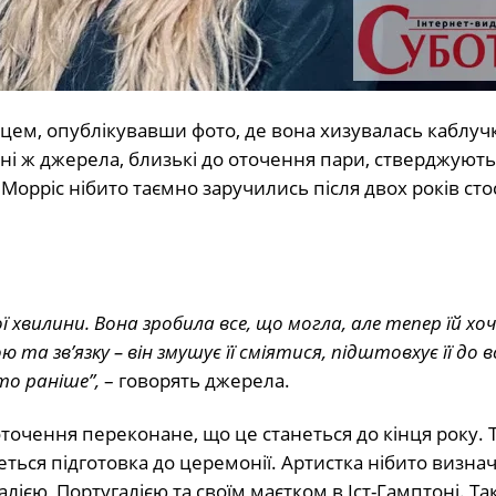
нцем, опублікувавши фото, де вона хизувалась каблуч
і ж джерела, близькі до оточення пари, стверджують
орріс нібито таємно заручились після двох років сто
 хвилини. Вона зробила все, що могла, але тепер їй хо
 та зв’язку – він змушує її сміятися, підштовхує її до 
то раніше”,
– говорять джерела.
оточення переконане, що це станеться до кінця року. 
ться підготовка до церемонії. Артистка нібито визнач
лією, Португалією та своїм маєтком в Іст-Гамптоні. Та