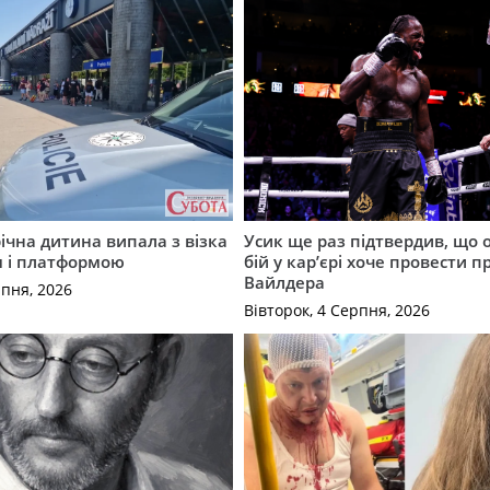
річна дитина випала з візка
Усик ще раз підтвердив, що 
м і платформою
бій у кар’єрі хоче провести п
Вайлдера
рпня, 2026
Вівторок, 4 Серпня, 2026