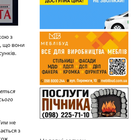
кою з
, що вони
сунків.
четься
всього
Тим не
ається з
кож