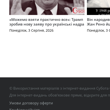
«Можемо взяти практично все»: Трамп
Він народив
зробив нову заяву про українські надра
Жан Рено йш
Понеділок, 3 Серпня, 2026
Понеділок, 3 
© Використання матеріалів з інтернет-видання Субота 
Для інтернет-видань обов’язкове пряме, відкрите для 
Умови договору оферти
Конфіденційність