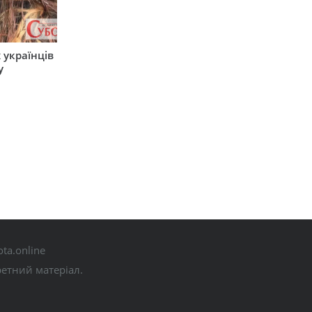
 українців
у
ta.online
ретний матеріал.