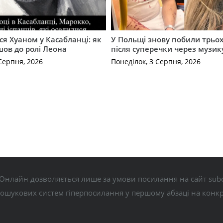
ся Хуаном у Касабланці: як
У Польщі знову побили трьох
ов до ролі Леона
після суперечки через музик
Серпня, 2026
Понеділок, 3 Серпня, 2026
Онлайн дозволяється лише за умови посилання на сайт subo
пошукових систем гіперпосилання у першому абзаці на конк