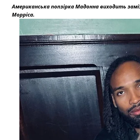
Американська попзірка Мадонна виходить заміж
Морріса.