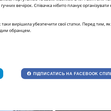
гучних вечірок. Співачка нібито планує організувати
аки вирішила убезпечити свої статки. Перед тим, як 
лодим обранцем.
ПІДПИСАТИСЬ НА FACEBOOK СПІЛ