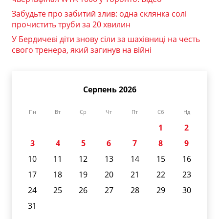
Забудьте про забитий злив: одна склянка солі
прочистить труби за 20 хвилин
У Бердичеві діти знову сіли за шахівниці на честь
свого тренера, який загинув на війні
Серпень 2026
Пн
Вт
Ср
Чт
Пт
Сб
Нд
1
2
3
4
5
6
7
8
9
10
11
12
13
14
15
16
17
18
19
20
21
22
23
24
25
26
27
28
29
30
31