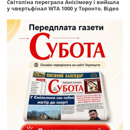
Світоліна переграла Анісімову і вийшла
у чвертьфінал WTA 1000 у Торонто. Відео