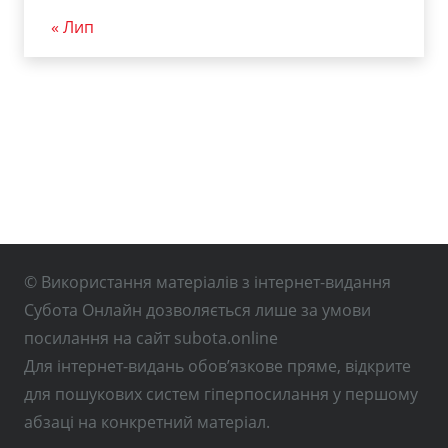
« Лип
© Використання матеріалів з інтернет-видання
Субота Онлайн дозволяється лише за умови
посилання на сайт subota.online
Для інтернет-видань обов’язкове пряме, відкрите
для пошукових систем гіперпосилання у першому
абзаці на конкретний матеріал.