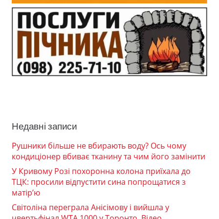
Недавні записи
Рушники більше не вбирають воду? Ось чому
кондиціонер вбиває тканину та чим його замінити
У Кривому Розі похоронна колона приїхала до
ТЦК: просили відпустити сина попрощатися з
матір’ю
Світоліна переграла Анісімову і вийшла у
чвертьфінал WTA 1000 у Торонто. Відео