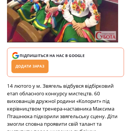
ПІДПИШІТЬСЯ НА НАС В GOOGLE
ДОДАТИ ЗАРАЗ
14 лютого у м. Звягель відбувся відбірковий
етап обласного конкурсу мистецтв. 60
вихованців дружної родини «Колорит» під
керівництвом тренера-наставника Максима
Пташнюка підкорили звягельську сцену. Діти
змогли сповна проявити свій талант та