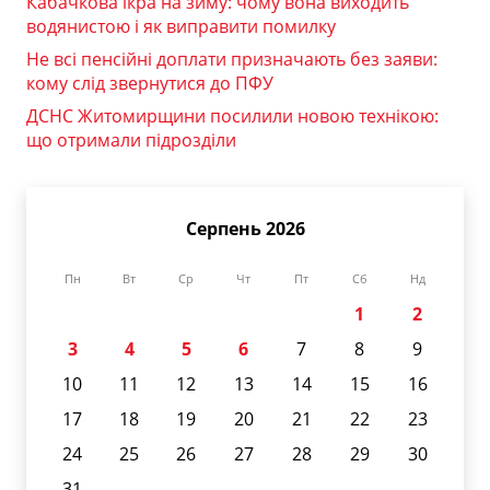
Кабачкова ікра на зиму: чому вона виходить
водянистою і як виправити помилку
Не всі пенсійні доплати призначають без заяви:
кому слід звернутися до ПФУ
ДСНС Житомирщини посилили новою технікою:
що отримали підрозділи
Серпень 2026
Пн
Вт
Ср
Чт
Пт
Сб
Нд
1
2
3
4
5
6
7
8
9
10
11
12
13
14
15
16
17
18
19
20
21
22
23
24
25
26
27
28
29
30
31