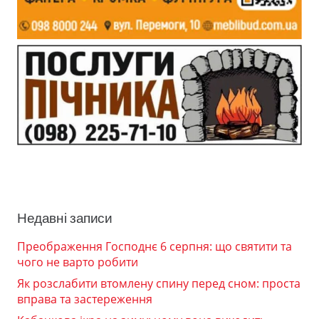
Недавні записи
Преображення Господнє 6 серпня: що святити та
чого не варто робити
Як розслабити втомлену спину перед сном: проста
вправа та застереження