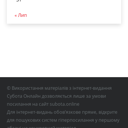
« Лип
© Використання матеріалів з інтернет-видання
Субота Онлайн дозволяється лише за умови
посилання на сайт subota.online
Для інтернет-видань обов’язкове пряме, відкрите
для пошукових систем гіперпосилання у першому
абзаці на конкретний матеріал.