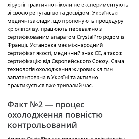
хірургії практично ніколи не експериментують
зі своєю репутацією та досвідом. Українські
медичні заклади, що пропонують процедуру
кріоліполізу, працюють переважно з
сертифікованим апаратом CrystalPro родом із
Франції. Установка має міжнародний
сертифікат якості, медичний знак СЕ, а також
сертифікацію від Європейського Союзу. Сама
технологія охолодження жирових клітин
запатентована в Україні та активно
практикується вже тривалий час.
Факт №2 — процес
охолодження повністю
контрольований
Апарат CristalPro для проведення кріоліполізу